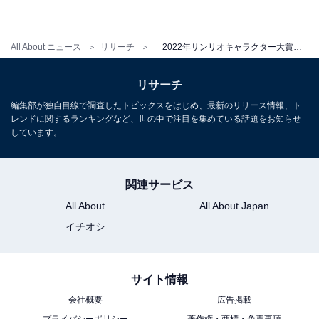
All About ニュース
リサーチ
「2022年サンリオキャラクター大賞」シナモロールが3連覇！ “3大犬キャラ”の鉄壁TOP3は破られる
リサーチ
編集部が独自目線で調査したトピックスをはじめ、最新のリリース情報、ト
レンドに関するランキングなど、世の中で注目を集めている話題をお知らせ
しています。
関連サービス
All About
All About Japan
イチオシ
サイト情報
会社概要
広告掲載
プライバシーポリシー
著作権・商標・免責事項