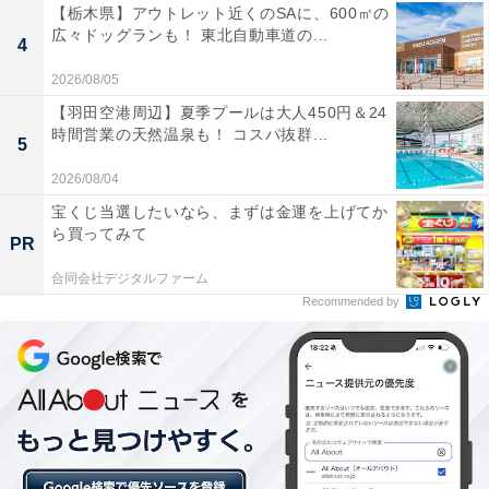
【栃木県】アウトレット近くのSAに、600㎡の
広々ドッグランも！ 東北自動車道の...
4
2026/08/05
【羽田空港周辺】夏季プールは大人450円＆24
時間営業の天然温泉も！ コスパ抜群...
5
2026/08/04
宝くじ当選したいなら、まずは金運を上げてか
ら買ってみて
PR
合同会社デジタルファーム
Recommended by