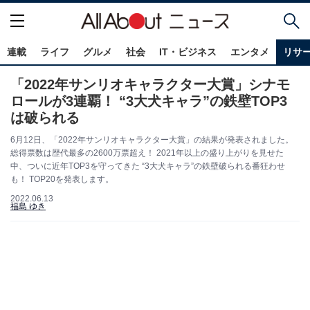
連載
ライフ
グルメ
社会
IT・ビジネス
エンタメ
リサ
「2022年サンリオキャラクター大賞」シナモ
ロールが3連覇！ “3大犬キャラ”の鉄壁TOP3
は破られる
6月12日、「2022年サンリオキャラクター大賞」の結果が発表されました。
総得票数は歴代最多の2600万票超え！ 2021年以上の盛り上がりを見せた
中、ついに近年TOP3を守ってきた “3大犬キャラ”の鉄壁破られる番狂わせ
も！ TOP20を発表します。
2022.06.13
福島 ゆき