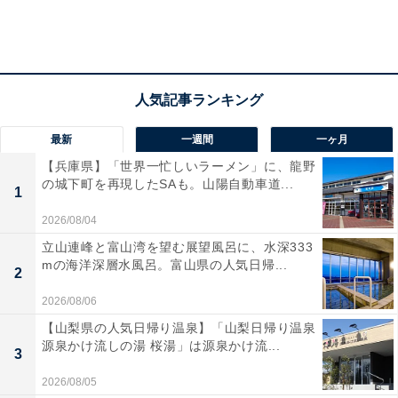
最新
一週間
一ヶ月
【兵庫県】「世界一忙しいラーメン」に、龍野
の城下町を再現したSAも。山陽自動車道...
1
2026/08/04
立山連峰と富山湾を望む展望風呂に、水深333
mの海洋深層水風呂。富山県の人気日帰...
2
2026/08/06
【山梨県の人気日帰り温泉】「山梨日帰り温泉
源泉かけ流しの湯 桜湯」は源泉かけ流...
3
2026/08/05