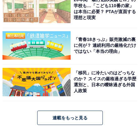
学校も…「こども110番の家」
は本当に必要？ PTAが直面する
理想と現実
「青春18きっぷ」販売激減の裏
に何が？ 連続利用の厳格化だけ
ではない「本当の理由」
「移民」に冷たいのはどっちな
のか？ スイスの厳格過ぎる学歴
選別と、日本の曖昧過ぎる外国
人政策
連載をもっと見る