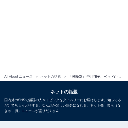
All About ニュース
ネットの話題
「神降臨」 中川翔子、ベッドからのぞくランジェリー姿に「セクシー過ぎます」「可愛いくて魅力的で素敵です」
ネットの話題
国内外のSNSで話題の人＆トピックをタイムリーにお届けします。知ってる
だけでちょっと得する、なんだか楽しい気分になれる、ネット発「知ら（な
きゃ）損」ニュースが盛りだくさん。