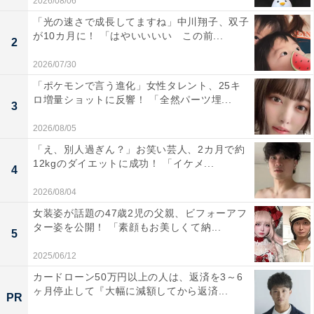
2026/08/06
「光の速さで成長してますね」中川翔子、双子
が10カ月に！ 「はやいいいい この前...
2
2026/07/30
「ポケモンで言う進化」女性タレント、25キ
ロ増量ショットに反響！ 「全然パーツ埋...
3
2026/08/05
「え、別人過ぎん？」お笑い芸人、2カ月で約
12kgのダイエットに成功！ 「イケメ...
4
2026/08/04
女装姿が話題の47歳2児の父親、ビフォーアフ
ター姿を公開！ 「素顔もお美しくて納...
5
2025/06/12
カードローン50万円以上の人は、返済を3～6
ヶ月停止して『大幅に減額してから返済...
PR