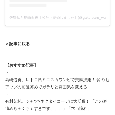
佐野岳と島崎遥香【私たち結婚しました】(@gaku.paru_watak
＞記事に戻る
【おすすめ記事】
・
島崎遥香、レトロ風ミニスカワンピで美脚披露！ 髪の毛
アップの前髪薄めでガラリと雰囲気を変える
・
有村架純、シャツ×ネクタイコーデに大反響！ 「この表
情めちゃくちゃすきです、、、」「本当憧れ」