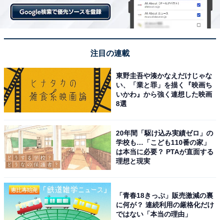
注目の連載
東野圭吾や湊かなえだけじゃな
い、「業と罪」を描く『映画ち
いかわ』から強く連想した映画
8選
20年間「駆け込み実績ゼロ」の
学校も…「こども110番の家」
は本当に必要？ PTAが直面する
理想と現実
「青春18きっぷ」販売激減の裏
に何が？ 連続利用の厳格化だけ
ではない「本当の理由」