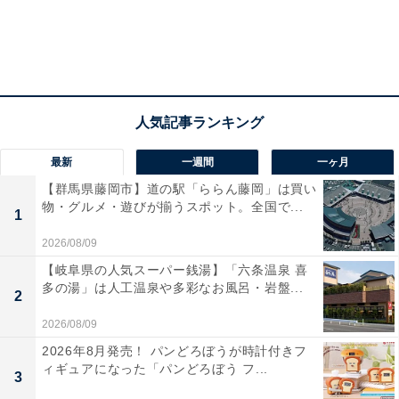
最新
一週間
一ヶ月
【群馬県藤岡市】道の駅「ららん藤岡」は買い
物・グルメ・遊びが揃うスポット。全国で...
1
2026/08/09
【岐阜県の人気スーパー銭湯】「六条温泉 喜
多の湯」は人工温泉や多彩なお風呂・岩盤...
2
2026/08/09
2026年8月発売！ パンどろぼうが時計付きフ
ィギュアになった「パンどろぼう フ...
3