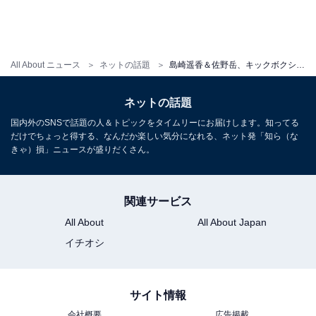
All About ニュース
ネットの話題
島崎遥香＆佐野岳、キックボクシングの“いちゃいちゃ”ショットに「微笑ましいです」「わんこみたいで可愛い」
ネットの話題
国内外のSNSで話題の人＆トピックをタイムリーにお届けします。知ってる
だけでちょっと得する、なんだか楽しい気分になれる、ネット発「知ら（な
きゃ）損」ニュースが盛りだくさん。
関連サービス
All About
All About Japan
イチオシ
サイト情報
会社概要
広告掲載