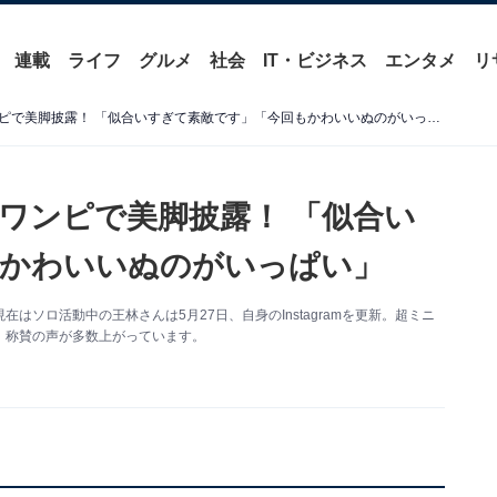
連載
ライフ
グルメ
社会
IT・ビジネス
エンタメ
リ
元りんご娘・王林、ミニ丈ワンピで美脚披露！ 「似合いすぎて素敵です」「今回もかわいいぬのがいっぱい」
ワンピで美脚披露！ 「似合い
もかわいいぬのがいっぱい」
ソロ活動中の王林さんは5月27日、自身のInstagramを更新。超ミニ
、称賛の声が多数上がっています。