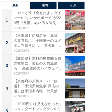
最新
一週間
一ヶ月
「やっと巡り会えたよ」ダイ
【兵庫
ソーの“ちいかわポーチ”が22
ーメン
1
1
0円で反響。ぬい活＆防災...
再現した
道...
2026/08/06
2026/08/0
【三重県】伊勢名物「赤福」
【三重
の直営店に、全国唯一のコメ
の直営
2
2
ダ大判焼き店も！ 東名阪・
ダ大判焼
伊...
伊...
2026/08/06
2026/08/0
【愛知県】無料の動物園＆観
【千葉県
光牧場に、市初の天然温泉
級マー
3
3
も！ 高速道路のハイウェイオ
ノベし
ア...
ー...
2026/08/07
2026/08/0
【京都府の人気スーパー銭
ステラ
湯】「宇治天然温泉 源氏の
詰め放題
4
4
湯」は宇治市内唯一の天然温
00円で「
泉と...
2026/08/07
2026/08/0
「1000円には見えなかった」
立山連
スタンダードプロダクツのリ
風呂に、
5
5