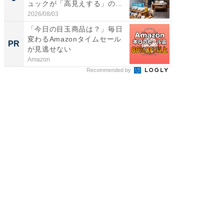
ュックが「高見えする」の...
層水風
帰...
2026/08/03
2026/08/0
「今日の目玉商品は？」毎日
「え、
変わるAmazonタイムセール
の？」8
PR
PR
が見逃せない
場！Ama
Amazon
Amazon
Recommended by