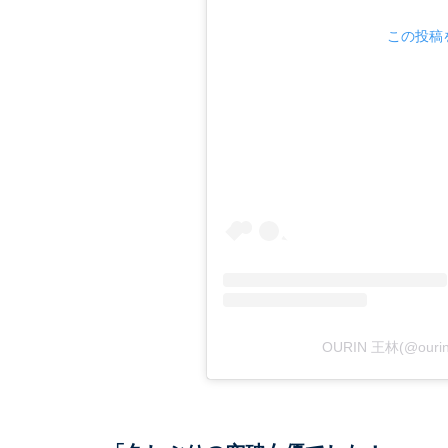
この投稿を
OURIN 王林(@our