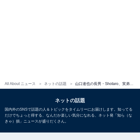
All About ニュース
ネットの話題
山口達也の長男・Shotaro、実弟とのツーショット公開！ 「こんな可愛い弟がいたら、幸せですね」と反響
ネットの話題
国内外のSNSで話題の人＆トピックをタイムリーにお届けします。知ってる
だけでちょっと得する、なんだか楽しい気分になれる、ネット発「知ら（な
きゃ）損」ニュースが盛りだくさん。