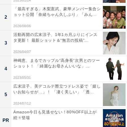
2025/01/14
「最高すぎる」木梨憲武、豪華メンバー集合シ
ョット公開「奈緒ちゃん久しぶり」「みん...
2
2026/08/06
活動再開の広末涼子、1年1カ月ぶりにインス
タ更新！ 最新ショット＆“無言の投稿”...
3
2026/04/07
神崎恵、まるでカップル“高身長”次男とのツー
ショット！ 「綺麗なお母さんいいな」...
4
2023/05/31
広末涼子、美デコルテ際立つドレス姿で「嬉し
いお知らせが…」！ 「凄く美しい」「透...
5
2024/07/12
Amazon今日も見逃せない！80%OFF以上が
続々登場
PR