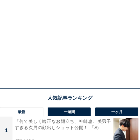
最新
一週間
一ヶ月
「何て美しく端正なお顔立ち」神崎恵、美男子
すぎる次男の顔出しショット公開！ 「め...
1