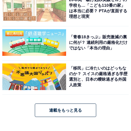
学校も…「こども110番の家」
は本当に必要？ PTAが直面する
理想と現実
「青春18きっぷ」販売激減の裏
に何が？ 連続利用の厳格化だけ
ではない「本当の理由」
「移民」に冷たいのはどっちな
のか？ スイスの厳格過ぎる学歴
選別と、日本の曖昧過ぎる外国
人政策
連載をもっと見る