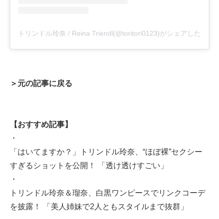
トリンドル玲奈 / Reina Triendl(@toritori0123)がシェアした投稿
＞元の記事に戻る
【おすすめ記事】
・
「はいてますか？」トリンドル玲奈、“ほぼ裸”セクシー
すぎるショットを公開！ 「透け透けすごい」
・
トリンドル玲奈＆瑠奈、白黒ワンピースでリンクコーデ
を披露！ 「美人姉妹で2人ともスタイルまで抜群」