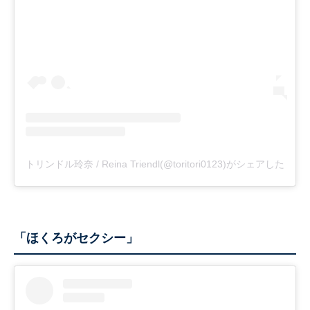
トリンドル玲奈 / Reina Triendl(@toritori0123)がシェアした投稿
「ほくろがセクシー」