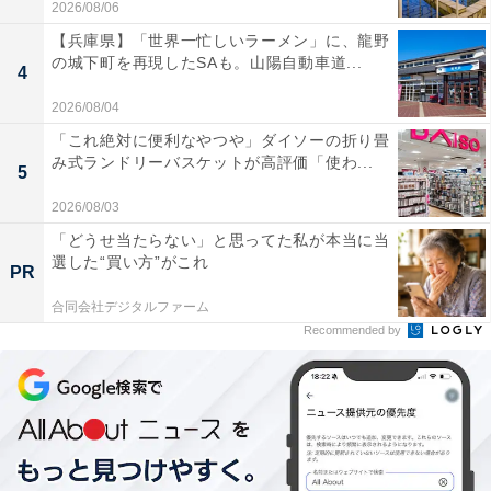
2026/08/06
【兵庫県】「世界一忙しいラーメン」に、龍野
の城下町を再現したSAも。山陽自動車道...
4
2026/08/04
「これ絶対に便利なやつや」ダイソーの折り畳
み式ランドリーバスケットが高評価「使わ...
5
2026/08/03
「どうせ当たらない」と思ってた私が本当に当
選した“買い方”がこれ
PR
合同会社デジタルファーム
Recommended by