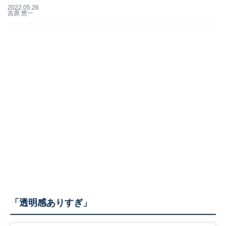
2022.05.26
吉原 悠一
「透明感ありすぎ」