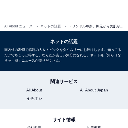
All About ニュース
ネットの話題
トリンドル玲奈、胸元から美肌がのぞくセクシーショットに「天使」「透明感ありすぎ」の声
ネットの話題
国内外のSNSで話題の人＆トピックをタイムリーにお届けします。知ってる
だけでちょっと得する、なんだか楽しい気分になれる、ネット発「知ら（な
きゃ）損」ニュースが盛りだくさん。
関連サービス
All About
All About Japan
イチオシ
サイト情報
会社概要
広告掲載