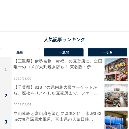
最新
一週間
一ヶ月
【三重県】伊勢名物「赤福」の直営店に、全国
唯一のコメダ大判焼き店も！ 東名阪・伊...
1
2026/08/06
【千葉県】918㎡の県内最大級マーケットか
ら、廃校をリノベした直売所まで。ファー...
2
2026/08/06
立山連峰と富山湾を望む展望風呂に、水深333
mの海洋深層水風呂。富山県の人気日帰...
3