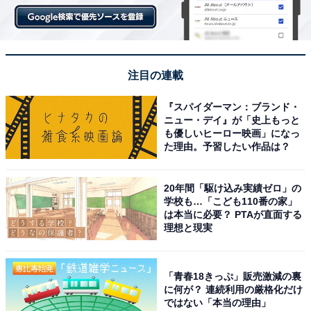
注目の連載
『スパイダーマン：ブランド・
ニュー・デイ』が「史上もっと
も優しいヒーロー映画」になっ
た理由。予習したい作品は？
20年間「駆け込み実績ゼロ」の
学校も…「こども110番の家」
は本当に必要？ PTAが直面する
理想と現実
「青春18きっぷ」販売激減の裏
に何が？ 連続利用の厳格化だけ
ではない「本当の理由」