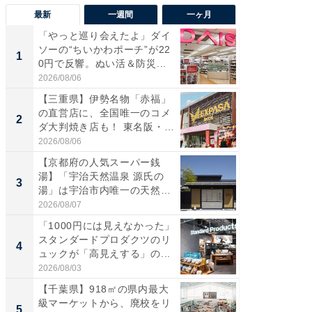
最新
一週間
一ヶ月
「やっと巡り会えたよ」ダイ
【兵庫
ソーの“ちいかわポーチ”が22
ーメン
1
1
0円で反響。ぬい活＆防災...
再現した
道...
2026/08/06
2026/08/0
【三重県】伊勢名物「赤福」
【三重
の直営店に、全国唯一のコメ
の直営
2
2
ダ大判焼き店も！ 東名阪・
ダ大判焼
伊...
伊...
2026/08/06
2026/08/0
【京都府の人気スーパー銭
【千葉県
湯】「宇治天然温泉 源氏の
級マー
3
3
湯」は宇治市内唯一の天然温
ノベし
泉と...
ー...
2026/08/07
2026/08/0
「1000円には見えなかった」
立山連
スタンダードプロダクツのリ
風呂に、
4
4
ュックが「高見えする」の...
層水風
帰...
2026/08/03
2026/08/0
【千葉県】918㎡の県内最大
「これ
級マーケットから、廃校をリ
ダイソ
5
5