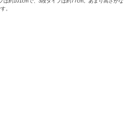
は約101cmで、3段タイプは約77cm。あまり高さがな
です。