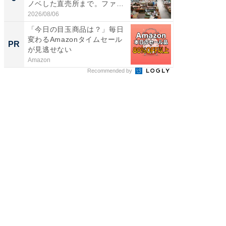
ノベした直売所まで。ファ
リーバ
ー...
わ...
2026/08/06
2026/08/0
「今日の目玉商品は？」毎日
GOETH
変わるAmazonタイムセール
を組み
PR
PR
が見逃せない
Amazon
FINCHI o
Recommended by