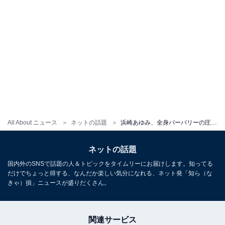
All About ニュース
ネットの話題
浜崎あゆみ、全身バーバリーの圧巻私服コーデを披露！ バチっと決めた表情で存在感抜群
ネットの話題
国内外のSNSで話題の人＆トピックをタイムリーにお届けします。知ってる
だけでちょっと得する、なんだか楽しい気分になれる、ネット発「知ら（な
きゃ）損」ニュースが盛りだくさん。
関連サービス