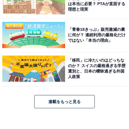
は本当に必要？ PTAが直面する
理想と現実
「青春18きっぷ」販売激減の裏
に何が？ 連続利用の厳格化だけ
ではない「本当の理由」
「移民」に冷たいのはどっちな
のか？ スイスの厳格過ぎる学歴
選別と、日本の曖昧過ぎる外国
人政策
連載をもっと見る