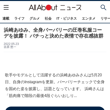
連載
ライフ
グルメ
社会
IT・ビジネス
エンタメ
リサ
浜崎あゆみ、全身バーバリーの圧巻私服コー
デを披露！ バチっと決めた表情で存在感抜群
2022.05.23
吉原 悠一
歌手やモデルとして活躍するの浜崎あゆみさんは5月20
日、自身のInstagramを更新。バーバリーチェックで全身
を固めた姿を披露し、話題となっています。 浜崎さんは
「筋肉痛で階段の最後4段ぐらいおしり...