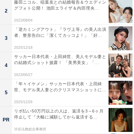
藤田ニコル、稲葉友との結婚報告＆ウエディン
グフォト公開！ 池田エライザ＆内田理央...
2
2023/08/04
「逆カミングアウト」『ラヴ上等』の美人出演
者、整形告白に「潔くてカッコよ！」「好...
3
2025/12/18
サッカー日本代表・上田綺世、美人モデル妻と
の結婚式ショット披露！ 「美男美女」「...
4
2023/06/27
「年々イケメン」サッカー日本代表・上田綺
世、モデル美人妻とのクリスマスショットに...
5
2025/12/26
リボ払い50万円以上の人は、返済を3～6ヶ月
停止して『大幅に減額してから返済する...
PR
渋谷法務総合事務所