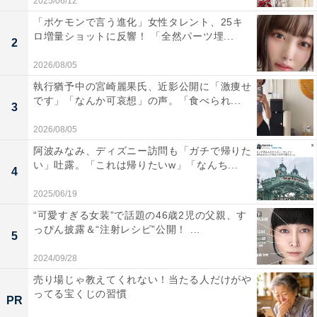
2025/06/12
「ポケモンで言う進化」女性タレント、25キ
ロ増量ショットに反響！ 「全然パーツ埋...
2
2026/08/05
執行猶予中の宮崎麗果氏、近影公開に「激痩せ
です」「なんか可哀想」の声。「食べられ...
3
2026/08/05
阿波みなみ、ディズニー訪問も「ガチで帰りた
い」吐露。「これは帰りたいw」「なんち...
4
2025/06/19
“可愛すぎる女装”で話題の46歳2児の父親、す
っぴん披露＆“注射レシピ”公開！ ...
5
2024/09/28
売り場じゃ教えてくれない！当たる人だけがや
ってる宝くじの習慣
PR