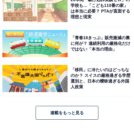
学校も…「こども110番の家」
は本当に必要？ PTAが直面する
理想と現実
「青春18きっぷ」販売激減の裏
に何が？ 連続利用の厳格化だけ
ではない「本当の理由」
「移民」に冷たいのはどっちな
のか？ スイスの厳格過ぎる学歴
選別と、日本の曖昧過ぎる外国
人政策
連載をもっと見る