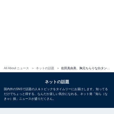
All About ニュース
ネットの話題
佐田真由美、胸元ちらりな白タンクトップ姿を披露！ 「ネックレス素敵すぎます 組み合わせ最高～です」
ネットの話題
国内外のSNSで話題の人＆トピックをタイムリーにお届けします。知ってる
だけでちょっと得する、なんだか楽しい気分になれる、ネット発「知ら（な
きゃ）損」ニュースが盛りだくさん。