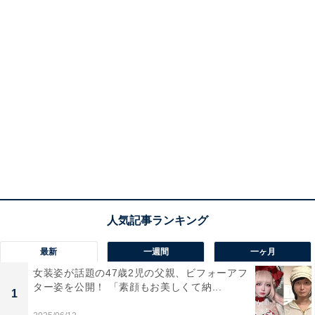
最新
一週間
一ヶ月
女装姿が話題の47歳2児の父親、ビフォーアフ
ター姿を公開！ 「素顔もお美しくて納...
1