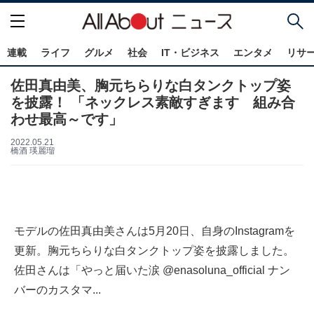
連載
ライフ
グルメ
社会
IT・ビジネス
エンタメ
リサ
佐田真由美、胸元ちらりな白タンクトップ姿
を披露！ 「ネックレス素敵すぎます 組み合
わせ最高～です」
2022.05.21
橋酒 瑛麗瑠
モデルの佐田真由美さんは5月20日、自身のInstagramを
更新。胸元ちらりな白タンクトップ姿を披露しました。
佐田さんは「やっと届いた涙 @enasoluna_official ナン
バーのカスタマ...