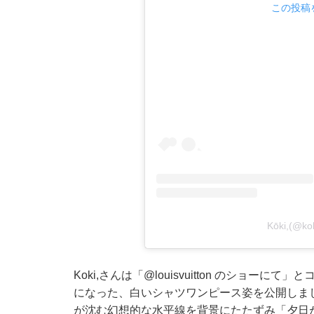
この投稿を
Kōki,(
Koki,さんは「
@louisvuitton
のショーにて」とコ
になった、白いシャツワンピース姿を公開しま
が沈む幻想的な水平線を背景にたたずみ「夕日