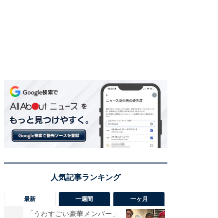
最新
一週間
一ヶ月
「うわすごい豪華メンバー」
「さす