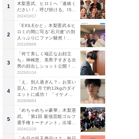
木梨憲武、ヒロミへ「連絡く
は」高
1
1
ださい！」呼び掛ける。IS
災地を
S...
「カ...
2024/10/17
2026/08/0
「EXILEかと」木梨憲武＆ヒ
「女の
ロミの間に写る“石川遼”の別
介、バ
2
2
人っぷりにファン騒然！...
らのプレ
愛...
2022/09/09
2026/08/0
「何て美しく端正なお顔立
「脚が
ち」神崎恵、美男子すぎる次
横川尚
3
3
男の顔出しショット公開！
ムキな姿
「め...
刃...
2025/01/14
2026/08/0
「え、別人過ぎん？」お笑い
「え、
芸人、2カ月で約12kgのダイ
芸人、2
4
4
エットに成功！ 「イケメ...
エットに
2026/08/04
2026/08/0
「めちゃめちゃ豪華」木梨憲
「脳がバ
武、「第1回 最強芸能ゴルフ
装姿が話
5
5
選手権トーナメント」出場
のお父さ
メ...
2024/12/18
2026/08/0
「今日の目玉商品は？」毎日
シェア別荘