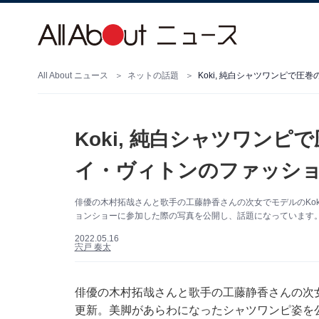
All About ニュース
ネットの話題
Koki, 純白シャツワンピで
Koki, 純白シャツワン
イ・ヴィトンのファッシ
俳優の木村拓哉さんと歌手の工藤静香さんの次女でモデルのKoki,
ョンショーに参加した際の写真を公開し、話題になっています
2022.05.16
宍戸 奏太
俳優の木村拓哉さんと歌手の工藤静香さんの次女でモデ
更新。美脚があらわになったシャツワンピ姿を