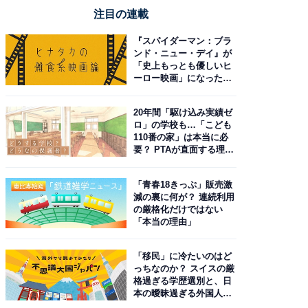
注目の連載
『スパイダーマン：ブラ
ンド・ニュー・デイ』が
「史上もっとも優しいヒ
ーロー映画」になった理
由。予習したい作品は？
20年間「駆け込み実績ゼ
ロ」の学校も…「こども
110番の家」は本当に必
要？ PTAが直面する理想
と現実
「青春18きっぷ」販売激
減の裏に何が？ 連続利用
の厳格化だけではない
「本当の理由」
「移民」に冷たいのはど
っちなのか？ スイスの厳
格過ぎる学歴選別と、日
本の曖昧過ぎる外国人政
策