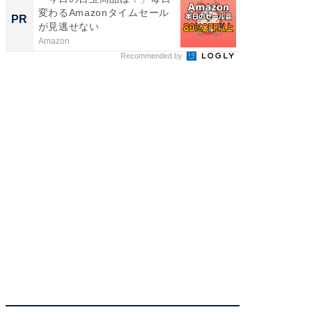
変わるAmazonタイムセール
wners
PR
PR
が見逃せない
Amazon
COCO VIL
Recommended by