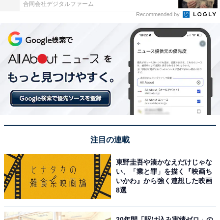
合同会社デジタルファーム
Recommended by
注目の連載
東野圭吾や湊かなえだけじゃな
い、「業と罪」を描く『映画ち
いかわ』から強く連想した映画
8選
20年間「駆け込み実績ゼロ」の