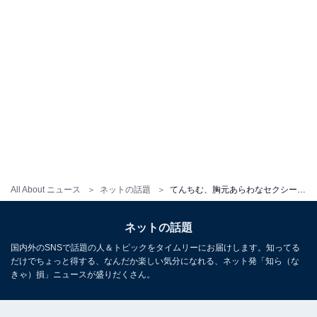
All About ニュース
ネットの話題
てんちむ、胸元あらわなセクシー私服ショットを披露！ 「リアルキューティーハニー」「てんちむしか勝たん」
ネットの話題
国内外のSNSで話題の人＆トピックをタイムリーにお届けします。知ってる
だけでちょっと得する、なんだか楽しい気分になれる、ネット発「知ら（な
きゃ）損」ニュースが盛りだくさん。