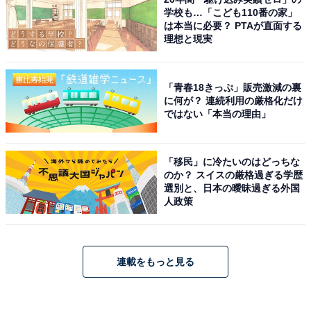
学校も…「こども110番の家」
は本当に必要？ PTAが直面する
理想と現実
「青春18きっぷ」販売激減の裏
に何が？ 連続利用の厳格化だけ
ではない「本当の理由」
「移民」に冷たいのはどっちな
のか？ スイスの厳格過ぎる学歴
選別と、日本の曖昧過ぎる外国
人政策
連載をもっと見る