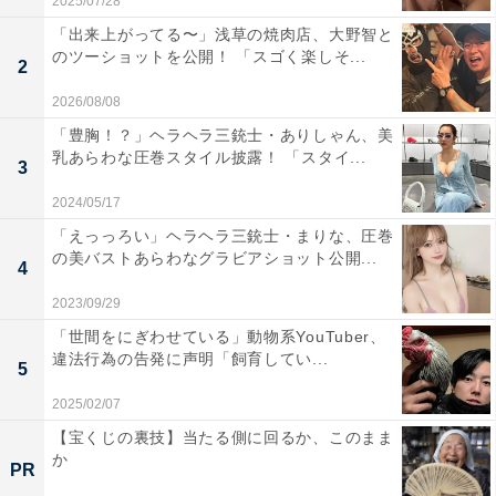
2025/07/28
「出来上がってる〜」浅草の焼肉店、大野智と
のツーショットを公開！ 「スゴく楽しそ...
2
2026/08/08
「豊胸！？」ヘラヘラ三銃士・ありしゃん、美
乳あらわな圧巻スタイル披露！ 「スタイ...
3
2024/05/17
「えっっろい」ヘラヘラ三銃士・まりな、圧巻
の美バストあらわなグラビアショット公開...
4
2023/09/29
「世間をにぎわせている」動物系YouTuber、
違法行為の告発に声明「飼育してい...
5
2025/02/07
【宝くじの裏技】当たる側に回るか、このまま
か
PR