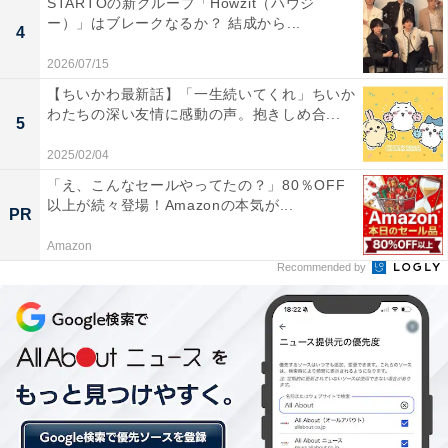
STARTOの新グループ「Howzit（ハウジ
信）を訪ね、ジョイン誕生の真相と隆に自殺誘発の意図
ー）」はブレークなるか？ 結成から...
4
がなかったことを知ります。
2026/07/15
【ちいかわ最新話】「一生続いてくれ」ちいか
わたちの深い友情に感動の声。抱きしめ合...
プレーヤーを死にいざなう危険なゲームは閉鎖されるこ
5
とに。小比類巻は「隆くんに説明する」と言って、最上
2025/02/04
とともにジョインのVR空間へ入ります。自分が忘れられ
「え、こんなセールやってたの？」80％OFF
ることを恐れていた隆は、小比類巻と最上に「忘れない
以上が続々登場！Amazonの本気が...
PR
よ」と諭され、「ありがとう」と言い残して消えていき
Amazon
ました。
Recommended by
小比類巻はカーンから、隆がゲーム内に存在していたの
は父母が代わりにログインしていたからだと聞かされま
す。最上はそれを知りながら、隆がゲーム内で生きてい
ると信じる小比類巻を気遣い黙っていたのです。小比類
巻は思いやりを向けてくれた最上に感謝を伝えるのでし