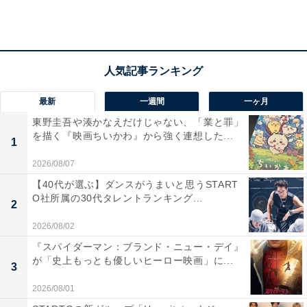
匿名化されている開発者を特定するため、小比類巻は自
らが囮となってハッキングすることに。最上と長谷部が
見守る中、ジョインに入った小比類巻は、亜美のいるVR
空間に没入。しかし、空に浮かんだ数字が点滅している
最新
一週間
一ヶ月
間に屋上から飛び降りるという裏技の存在を知り、連続
東野圭吾や湊かなえだけじゃない、「業と罪」
を描く『映画ちいかわ』から強く連想した...
飛び降り自殺発生のトリガーに辿り着きます。一方、最
1
上はログイン情報から開発者を特定しました。
2026/08/07
【40代が選ぶ】ダンスがうまいと思うSTART
O社所属の30代タレントランキング...
2
開発者は隆という小学生の男の子でした。彼は転落事故
で全身麻痺になり、ボディハッカージャパン製のブレイ
2026/08/02
ン・マシーン・インターフェイスをつけてジョインを完
『スパイダーマン：ブランド・ニュー・デイ』
が「史上もっとも優しいヒーロー映画」に...
成。その後に亡くなっていました。隆くんの意識がゲー
3
ム内にまだ存在している――そう考えた小比類巻は、ボ
2026/08/01
ディハッカージャパン代表のカール・カーン（安藤政