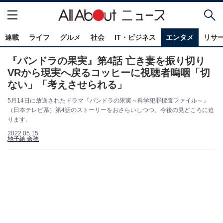
連載
ライフ
グルメ
社会
IT・ビジネス
エンタメ
リサ
『パンドラの果実』第4話 亡き妻を振り切り
VRから現実へ戻るコッヒーに視聴者嗚咽「切
ない」「考えさせられる」
5月14日に放送されたドラマ『パンドラの果実～科学犯罪捜査ファイル～』
（日本テレビ系）第4話のストーリーをおさらいしつつ、今後の見どころに迫
ります。
2022.05.15
地子給 奈穂