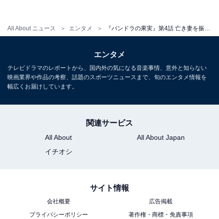
が、VR空間と現実の錯覚を起こし飛び降り自殺に結びつ
いてしまうという切ないものでした。「あなたはどこで
All About ニュース
エンタメ
『パンドラの果実』第4話 亡き妻を振り切りVRから現実へ戻るコッヒーに視聴者嗚咽「切ない」「考えさせられる」
生きているの？」という最上博士の言葉が、亜美と過ご
せるVR空間から現実へ戻る決意を、小比類巻に与えたよ
エンタメ
うに見えました。
テレビドラマのレポートから、国内外の気になる音楽事情、意外と知らない
映画業界や作品の考察、話題のスポーツニュースまで、旬のエンタメ情報を
幅広くお届けしています。
Twitterでは「ドラマを見てから寝ようと思ったんだけ
ど、考え込んじゃって寝られないですね。切ないなぁ」
関連サービス
「コッヒーの心の揺れが繊細に描かれてて、泣けまし
All About
All About Japan
た」「コッヒーはよく亜美さんに会わずに思いとどまり
イチオシ
ましたね（涙）黙って隣りにいてくれた、博士の優しさ
が身に染みたんでしょう。だから亜美さんに会わず、現
実世界に引き返す勇気を貰えたのだと思いました」な
サイト情報
ど、小比類巻の心の機微に寄り添う声が続出していま
会社概要
広告掲載
す。
プライバシーポリシー
著作権・商標・免責事項