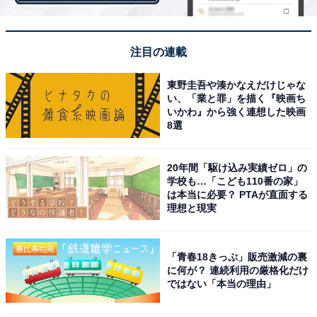
た。
注目の連載
東野圭吾や湊かなえだけじゃな
い、「業と罪」を描く『映画ち
いかわ』から強く連想した映画
8選
20年間「駆け込み実績ゼロ」の
学校も…「こども110番の家」
は本当に必要？ PTAが直面する
理想と現実
「青春18きっぷ」販売激減の裏
に何が？ 連続利用の厳格化だけ
ではない「本当の理由」
画像出典：日本テレビ『パンドラの果実～科学犯罪捜査ファイル～』
公式サイト