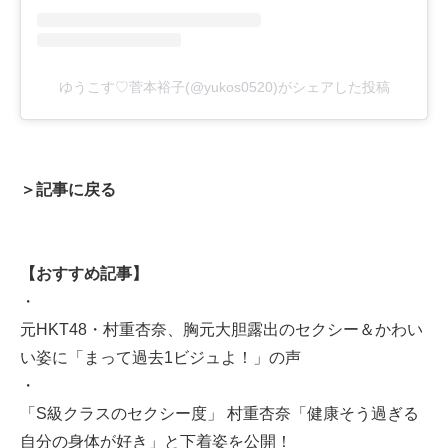
ゆうこす♡菅本裕子(@yukos0520)がシェアした投稿
＞記事に戻る
【おすすめ記事】
・
元HKT48・村重杏奈、胸元大胆露出のセクシー＆かわい
い姿に「まって過去1ビジュよ！」の声
・
「S級クラスのセクシー度」 村重杏奈「健康そう過ぎる
自分の身体が好き」と下着姿を公開！