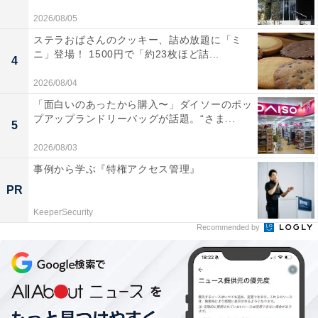
2026/08/05
ステラおばさんのクッキー、詰め放題に「ミ
ニ」登場！ 1500円で「約23枚ほど詰...
4
2026/08/04
「面白いのあったから購入〜」ダイソーのポッ
プアップランドリーバッグが話題。“さま...
5
2026/08/03
事例から学ぶ『特権アクセス管理』
PR
KeeperSecurity
Recommended by