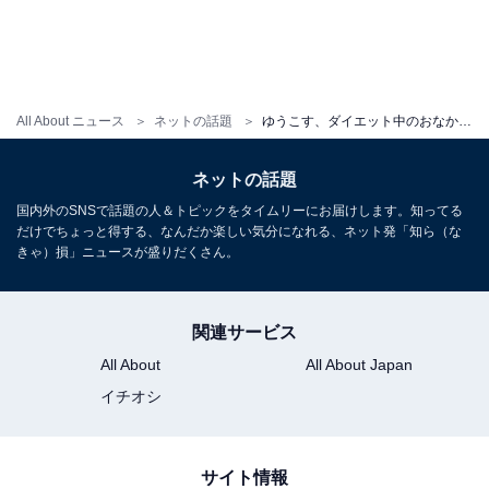
All About ニュース
ネットの話題
ゆうこす、ダイエット中のおなかちらりな姿に「ウエストほそー!!」「最高に可愛いやん」の声
ネットの話題
国内外のSNSで話題の人＆トピックをタイムリーにお届けします。知ってる
だけでちょっと得する、なんだか楽しい気分になれる、ネット発「知ら（な
きゃ）損」ニュースが盛りだくさん。
関連サービス
All About
All About Japan
イチオシ
サイト情報