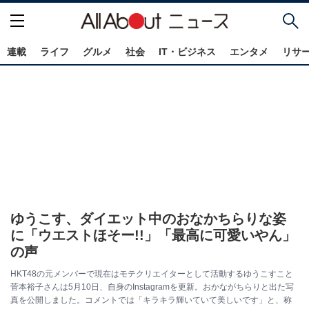
連載
ライフ
グルメ
社会
IT・ビジネス
エンタメ
リサ
ゆうこす、ダイエット中のおなかちらりな姿
に「ウエストほそー!!」「最高に可愛いやん」
の声
HKT48の元メンバーで現在はモテクリエイターとして活動するゆうこすこと
菅本裕子さんは5月10日、自身のInstagramを更新。おかながちらりと出た写
真を公開しました。コメントでは「キラキラ輝いていて美しいです」と、称