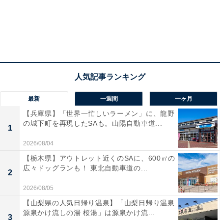
最新
一週間
一ヶ月
【兵庫県】「世界一忙しいラーメン」に、龍野
の城下町を再現したSAも。山陽自動車道...
1
2026/08/04
【栃木県】アウトレット近くのSAに、600㎡の
広々ドッグランも！ 東北自動車道の...
2
2026/08/05
【山梨県の人気日帰り温泉】「山梨日帰り温泉
源泉かけ流しの湯 桜湯」は源泉かけ流...
3