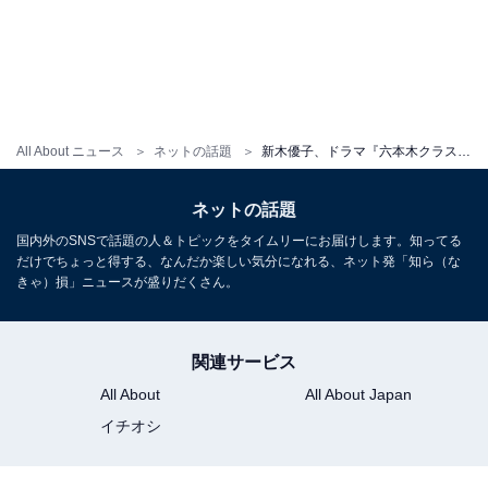
All About ニュース
ネットの話題
新木優子、ドラマ『六本木クラス』の役作りでぱっつん前髪＆ボブヘアに！ 「ボブかわいすぎ！！！！」
ネットの話題
国内外のSNSで話題の人＆トピックをタイムリーにお届けします。知ってる
だけでちょっと得する、なんだか楽しい気分になれる、ネット発「知ら（な
きゃ）損」ニュースが盛りだくさん。
関連サービス
All About
All About Japan
イチオシ