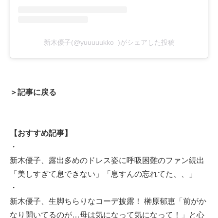
新木優子(@yuuuuukko_)がシェアした投稿
＞記事に戻る
【おすすめ記事】
・
新木優子、露出多めのドレス姿に呼吸困難のファン続出
「美しすぎて息できない」「息すんの忘れてた、、」
・
新木優子、生脚ちらりなコーデ披露！ 榊原郁恵「前がか
なり開いてるのが…母は気になって気になって！」と心