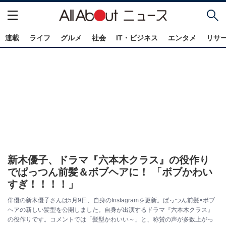
連載
ライフ
グルメ
社会
IT・ビジネス
エンタメ
リサ
新木優子、ドラマ『六本木クラス』の役作り
でぱっつん前髪＆ボブヘアに！ 「ボブかわい
すぎ！！！！」
俳優の新木優子さんは5月9日、自身のInstagramを更新。ぱっつん前髪×ボブ
ヘアの新しい髪型を公開しました。自身が出演するドラマ『六本木クラス』
の役作りです。コメントでは「髪型かわいい～」と、称賛の声が多数上がっ