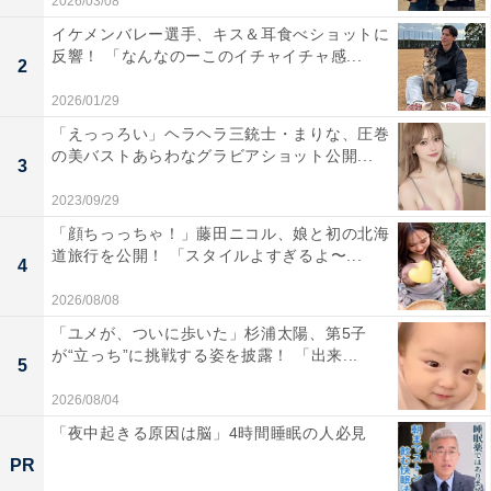
2026/03/08
イケメンバレー選手、キス＆耳食べショットに
反響！ 「なんなのーこのイチャイチャ感...
2
2026/01/29
「えっっろい」ヘラヘラ三銃士・まりな、圧巻
の美バストあらわなグラビアショット公開...
3
2023/09/29
「顔ちっっちゃ！」藤田ニコル、娘と初の北海
道旅行を公開！ 「スタイルよすぎるよ〜...
4
2026/08/08
「ユメが、ついに歩いた」杉浦太陽、第5子
が“立っち”に挑戦する姿を披露！ 「出来...
5
2026/08/04
「夜中起きる原因は脳」4時間睡眠の人必見
PR