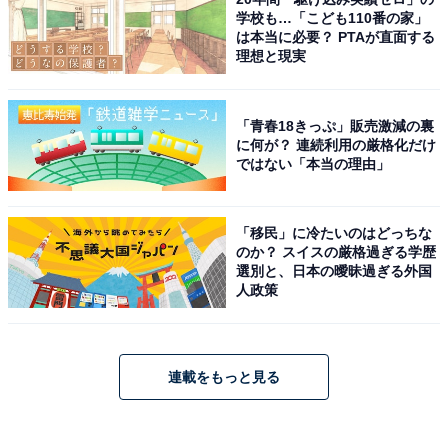
学校も…「こども110番の家」
は本当に必要？ PTAが直面する
理想と現実
「青春18きっぷ」販売激減の裏
に何が？ 連続利用の厳格化だけ
ではない「本当の理由」
「移民」に冷たいのはどっちな
のか？ スイスの厳格過ぎる学歴
選別と、日本の曖昧過ぎる外国
人政策
連載をもっと見る