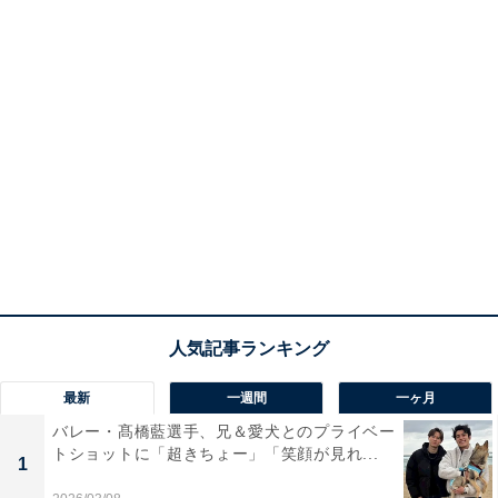
最新
一週間
一ヶ月
バレー・髙橋藍選手、兄＆愛犬とのプライベー
トショットに「超きちょー」「笑顔が見れ...
1