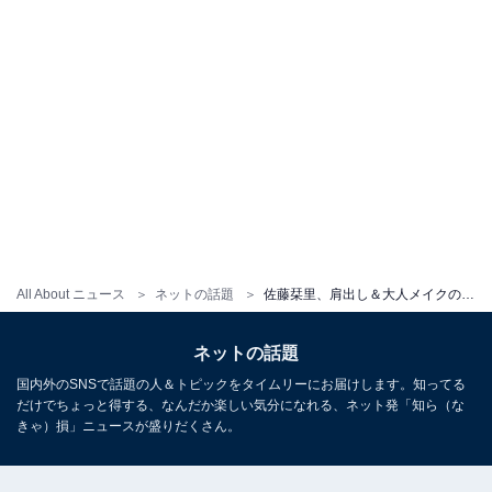
All About ニュース
ネットの話題
佐藤栞里、肩出し＆大人メイクのセクシーショットに「栞里さんめっちゃかわいいし綺麗ですね」「色気感じる～」
ネットの話題
国内外のSNSで話題の人＆トピックをタイムリーにお届けします。知ってる
だけでちょっと得する、なんだか楽しい気分になれる、ネット発「知ら（な
きゃ）損」ニュースが盛りだくさん。