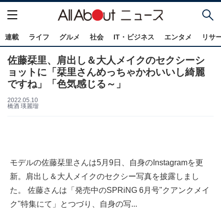
連載
ライフ
グルメ
社会
IT・ビジネス
エンタメ
リサ
佐藤栞里、肩出し＆大人メイクのセクシーシ
ョットに「栞里さんめっちゃかわいいし綺麗
ですね」「色気感じる～」
2022.05.10
橋酒 瑛麗瑠
モデルの佐藤栞里さんは5月9日、自身のInstagramを更
新。肩出し＆大人メイクのセクシー写真を披露しまし
た。 佐藤さんは「発売中のSPRiNG 6月号"クアンクメイ
ク"特集にて」とつづり、自身の写...