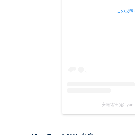
この投稿を
安達祐実(@_yum