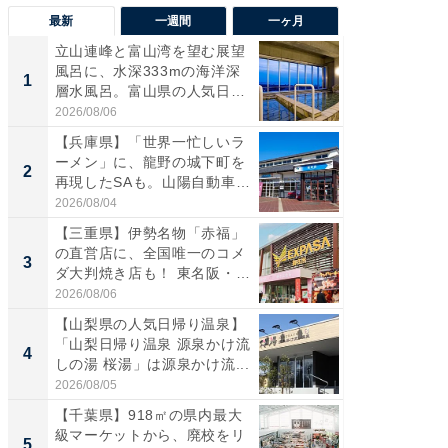
最新
一週間
一ヶ月
立山連峰と富山湾を望む展望
【兵庫
風呂に、水深333mの海洋深
ーメン
1
1
層水風呂。富山県の人気日
再現した
帰...
道...
2026/08/06
2026/08/0
【兵庫県】「世界一忙しいラ
【三重
ーメン」に、龍野の城下町を
「鈴鹿天
2
2
再現したSAも。山陽自動車
は100
道...
2026/08/04
2026/08/0
【三重県】伊勢名物「赤福」
ステラ
の直営店に、全国唯一のコメ
詰め放題
3
3
ダ大判焼き店も！ 東名阪・
00円で「
伊...
2026/08/06
2026/08/0
【山梨県の人気日帰り温泉】
「ミニオ
「山梨日帰り温泉 源泉かけ流
ッグ！ 
4
4
しの湯 桜湯」は源泉かけ流...
ど、夏限
2026/08/05
2026/08/0
【千葉県】918㎡の県内最大
【埼玉
級マーケットから、廃校をリ
「行田天
5
5