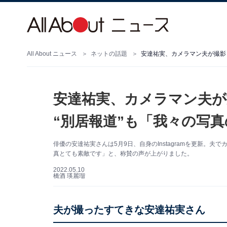
All About ニュース
ネットの話題
安達祐実、カメラマン夫が撮影
安達祐実、カメラマン夫が
“別居報道”も「我々の写
俳優の安達祐実さんは5月9日、自身のInstagramを更新。
真とても素敵です」と、称賛の声が上がりました。
2022.05.10
橋酒 瑛麗瑠
夫が撮ったすてきな安達祐実さん