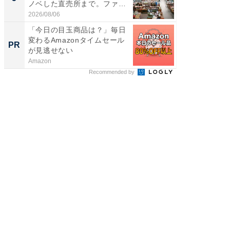
ノベした直売所まで。ファ
は和の
ー...
が...
2026/08/06
2026/08/0
「今日の目玉商品は？」毎日
GOETH
変わるAmazonタイムセール
を組み
PR
PR
が見逃せない
Amazon
FINCHI o
Recommended by