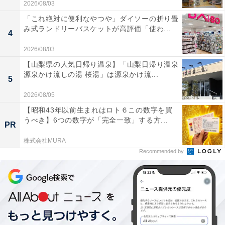
2026/08/03
「これ絶対に便利なやつや」ダイソーの折り畳
み式ランドリーバスケットが高評価「使わ...
4
2026/08/03
【山梨県の人気日帰り温泉】「山梨日帰り温泉
源泉かけ流しの湯 桜湯」は源泉かけ流...
5
2026/08/05
【昭和43年以前生まれはロト６この数字を買
うべき】6つの数字が「完全一致」する方...
PR
株式会社MURA
Recommended by