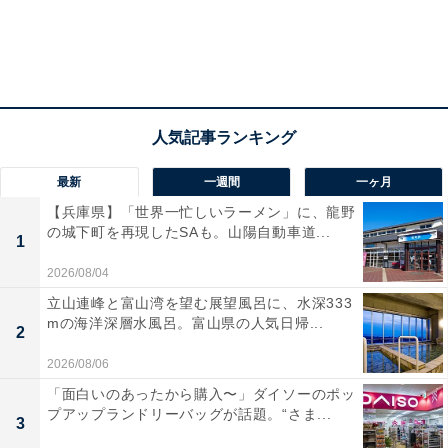
最新
一週間
一ヶ月
【兵庫県】「世界一忙しいラーメン」に、龍野
の城下町を再現したSAも。山陽自動車道...
1
2026/08/04
立山連峰と富山湾を望む展望風呂に、水深333
mの海洋深層水風呂。富山県の人気日帰...
2
2026/08/06
「面白いのあったから購入〜」ダイソーのポッ
プアップランドリーバッグが話題。“さま...
3