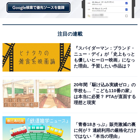
注目の連載
『スパイダーマン：ブランド・
ニュー・デイ』が「史上もっと
も優しいヒーロー映画」になっ
た理由。予習したい作品は？
20年間「駆け込み実績ゼロ」の
学校も…「こども110番の家」
は本当に必要？ PTAが直面する
理想と現実
「青春18きっぷ」販売激減の裏
に何が？ 連続利用の厳格化だけ
ではない「本当の理由」