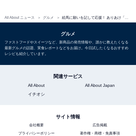
All About ニュース
グルメ
絵馬に願いを記して応援！ ありあけ「横浜DeNAベイスターズ ムーンガレット☆希望の星」販売中
グルメ
ファストフードやスイーツなど、新商品の発売情報や、誰かに教えたくなる
木製絵馬に願いをかけよう！
最新グルメの話題、実食レポートなどをお届け。今日試したくなるおすすめ
レシピも紹介しています。
関連サービス
All About
All About Japan
イチオシ
サイト情報
会社概要
広告掲載
プライバシーポリシー
著作権・商標・免責事項