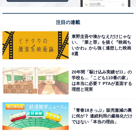
陸を描いた横浜絵に登場し、日本の夜明けに立ち会いま
した。1923年の関東大震災で一度焼失するも、見事復活
を果たしています。
注目の連載
東野圭吾や湊かなえだけじゃな
い、「業と罪」を描く『映画ち
いかわ』から強く連想した映画
8選
20年間「駆け込み実績ゼロ」の
学校も…「こども110番の家」
は本当に必要？ PTAが直面する
理想と現実
「青春18きっぷ」販売激減の裏
に何が？ 連続利用の厳格化だけ
ではない「本当の理由」