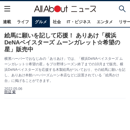
連載
ライフ
グルメ
社会
IT・ビジネス
エンタメ
リサ
絵馬に願いを記して応援！ ありあけ「横浜
DeNAベイスターズ ムーンガレット☆希望の
星」販売中
横濱ハーバーでおなじみの「ありあけ」では、「横浜DeNAベイスターズ ム
ーンガレット☆希望の星」をプロ野球シーズン終了までの10月まで販売。横
浜DeNAベイスターズを応援する木製絵馬がついており、その絵馬に願いを記
し、ありあけ本館ハーバーズムーン本店などに設置されている「絵馬かけ
台」に掲げることができます。
2022.05.06
田辺 紫