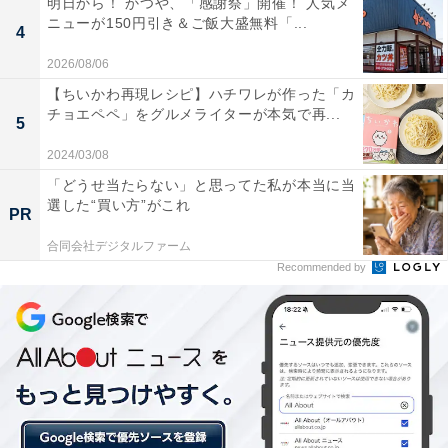
明日から！ かつや、「感謝祭」開催！ 人気メ
ニューが150円引き＆ご飯大盛無料「...
4
2026/08/06
【ちいかわ再現レシピ】ハチワレが作った「カ
チョエペペ」をグルメライターが本気で再...
5
横浜DeNAベイスターズ ムーンガレット☆希望の星（税込1200円）
2024/03/08
「どうせ当たらない」と思ってた私が本当に当
選した“買い方”がこれ
PR
横浜DeNAベイスターズの2022年シーズンスローガンは
「横浜反撃」。ムーンガレットのコンセプトモチーフで
合同会社デジタルファーム
Recommended by
ある「たまくすの木」の、困難にめげずに立ち上がる姿
と重ね合わせて「横浜DeNAベイスターズ ムーンガレッ
ト☆希望の星」が企画されました。
「たまくすの木」とは、横浜開港資料館の庭で生き続け
ている、樹齢300年といわれる樹木。ペリー提督横浜上