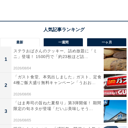
最新
一週間
一ヶ月
ステラおばさんのクッキー、詰め放題に「ミ
横浜DeNAベイスターズの復活・優勝への願いを
ニ」登場！ 1500円で「約23枚ほど詰...
1
込めて
2026/08/04
「ガスト食堂、本気出しました」ガスト、定食
4種ご飯大盛り無料キャンペーン「うおお...
2
2026/08/06
「はま寿司の旨ねた夏祭り」第3弾開催！ 期間
限定の旬ネタが登場「だいぶ美味しそう...
3
2026/08/05