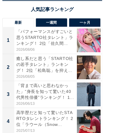
最新
一週間
一ヶ月
「パフォーマンスがすごいと
「癒し系
思うSTARTO社タレント」ラ
タレント
1
1
ンキング！ 2位「佐久間...
「井ノ原
2026/08/06
2026/08/0
癒し系だと思う「STARTO社
癒し系だ
の若手タレント」ランキン
の若手
2
2
グ！ 2位「松島聡」を抑え...
グ！ 2
2026/08/05
2026/08/0
「背まで高いと思わなかっ
ギャップ
た」“身長を知って驚いた40
RTO社
3
3
代男性俳優”ランキング！ 1...
キング！
2026/06/13
2026/08/0
高学歴だと知って驚いたSTA
「世界で
RTOタレントランキング！ 2
ARTO
4
4
位「ラウール（Snow...
グ！ 2
2025/07/13
2026/08/0