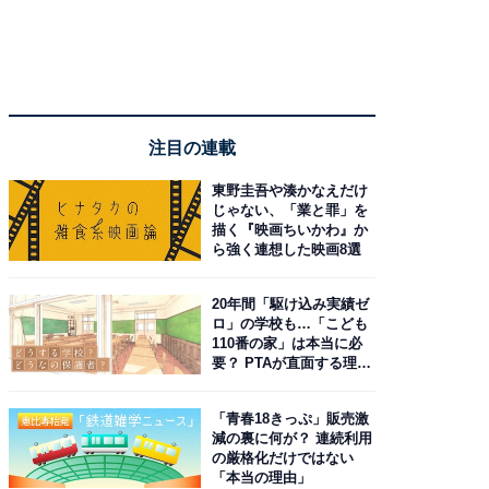
注目の連載
東野圭吾や湊かなえだけ
じゃない、「業と罪」を
描く『映画ちいかわ』か
ら強く連想した映画8選
20年間「駆け込み実績ゼ
ロ」の学校も…「こども
110番の家」は本当に必
要？ PTAが直面する理想
と現実
「青春18きっぷ」販売激
減の裏に何が？ 連続利用
の厳格化だけではない
「本当の理由」