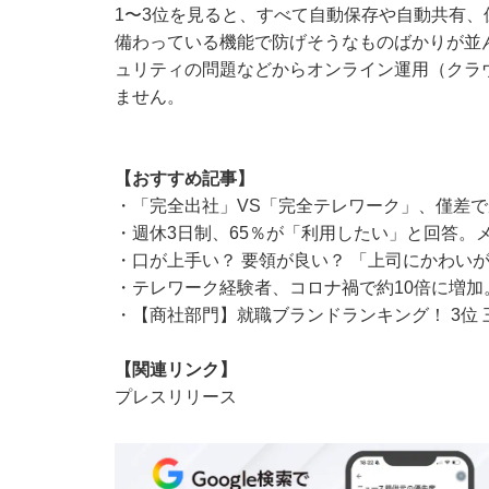
1〜3位を見ると、すべて自動保存や自動共有
備わっている機能で防げそうなものばかりが並
ュリティの問題などからオンライン運用（クラ
ません。
【おすすめ記事】
・
「完全出社」VS「完全テレワーク」、僅差で勝
・
週休3日制、65％が「利用したい」と回答。
・
口が上手い？ 要領が良い？ 「上司にかわい
・
テレワーク経験者、コロナ禍で約10倍に増
・
【商社部門】就職ブランドランキング！ 3位 
【関連リンク】
プレスリリース