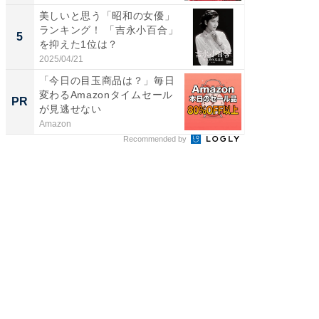
美しいと思う「昭和の女優」
身長を知
ランキング！ 「吉永小百合」
性俳優」
5
5
を抑えた1位は？
「鈴木
倒...
2025/04/21
2026/08/0
「今日の目玉商品は？」毎日
GOETH
変わるAmazonタイムセール
を組み
PR
PR
が見逃せない
Amazon
FINCHI o
Recommended by