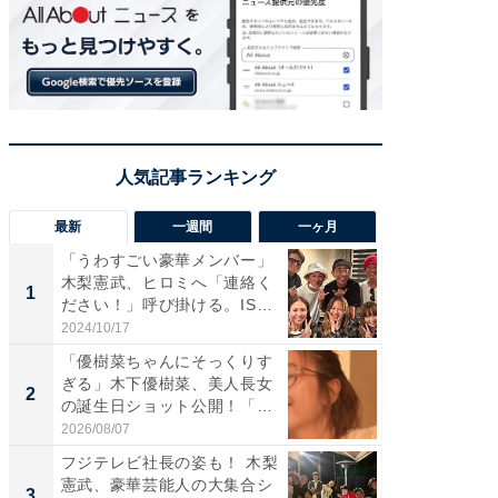
最新
一週間
一ヶ月
「うわすごい豪華メンバー」
「さす
木梨憲武、ヒロミへ「連絡く
は」高
1
1
ださい！」呼び掛ける。IS
災地を
S...
「カ...
2024/10/17
2026/08/0
「優樹菜ちゃんにそっくりす
「女の
ぎる」木下優樹菜、美人長女
介、バ
2
2
の誕生日ショット公開！「1
らのプレ
4...
愛...
2026/08/07
2026/08/0
フジテレビ社長の姿も！ 木梨
「脚が
憲武、豪華芸能人の大集合シ
横川尚
3
3