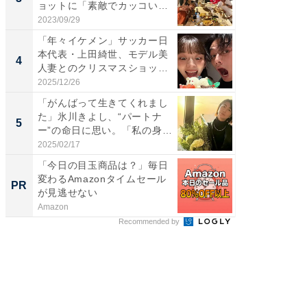
ョットに「素敵でカッコい
ムキな姿
い...
刃...
2023/09/29
2026/08/0
「年々イケメン」サッカー日
「え、
本代表・上田綺世、モデル美
芸人、2
4
4
人妻とのクリスマスショット
エットに
に...
2025/12/26
2026/08/0
「がんばって生きてくれまし
「脳がバ
た」氷川きよし、“パートナ
装姿が話
5
5
ー”の命日に思い。「私の身
のお父さ
体...
2025/02/17
2026/08/0
「今日の目玉商品は？」毎日
「え、
変わるAmazonタイムセール
の？」8
PR
PR
が見逃せない
場！Ama
Amazon
Amazon
Recommended by