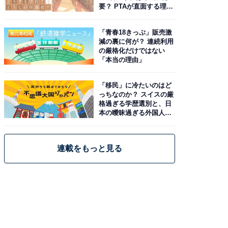
要？ PTAが直面する理想
と現実
「青春18きっぷ」販売激
減の裏に何が？ 連続利用
の厳格化だけではない
「本当の理由」
「移民」に冷たいのはど
っちなのか？ スイスの厳
格過ぎる学歴選別と、日
本の曖昧過ぎる外国人政
策
連載をもっと見る