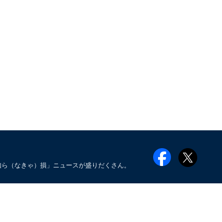
知ら（なきゃ）損」ニュースが盛りだくさん。