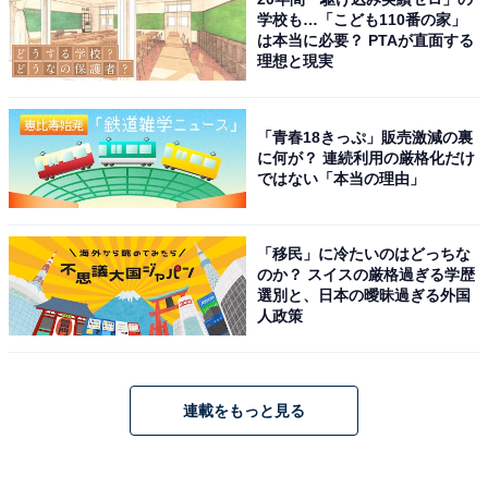
学校も…「こども110番の家」
は本当に必要？ PTAが直面する
理想と現実
「青春18きっぷ」販売激減の裏
に何が？ 連続利用の厳格化だけ
ではない「本当の理由」
「移民」に冷たいのはどっちな
のか？ スイスの厳格過ぎる学歴
選別と、日本の曖昧過ぎる外国
人政策
連載をもっと見る