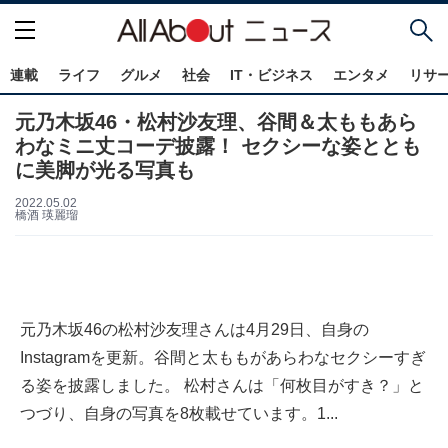
連載
ライフ
グルメ
社会
IT・ビジネス
エンタメ
リサ
元乃木坂46・松村沙友理、谷間＆太ももあら
わなミニ丈コーデ披露！ セクシーな姿ととも
に美脚が光る写真も
2022.05.02
橋酒 瑛麗瑠
元乃木坂46の松村沙友理さんは4月29日、自身の
Instagramを更新。谷間と太ももがあらわなセクシーすぎ
る姿を披露しました。 松村さんは「何枚目がすき？」と
つづり、自身の写真を8枚載せています。1...