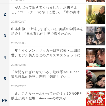
2024/10/17
「がんばって生きてくれました」氷川きよ
し、“パートナー”の命日に思い。「私の身体...
2
2025/02/17
山本由伸、“上達しすぎている”英語の学習本を
紹介！ 『日本育ちが世界で戦うための...
3
2025/11/05
「年々イケメン」サッカー日本代表・上田綺
世、モデル美人妻とのクリスマスショットに...
4
2025/12/26
「世間をにぎわせている」動物系YouTuber、
違法行為の告発に声明「飼育してい...
5
2025/02/07
「え、こんなセールやってたの？」80％OFF
以上が続々登場！Amazonの本気が...
PR