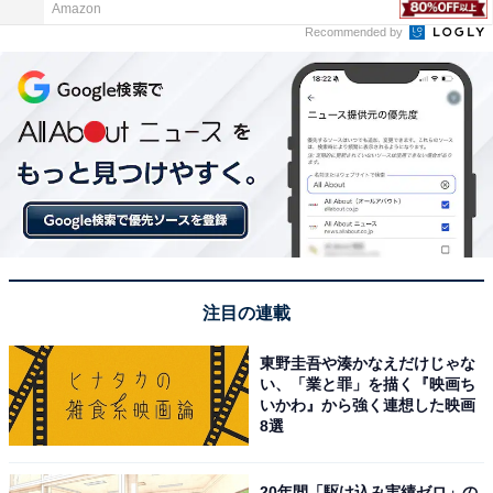
Amazon
Recommended by
注目の連載
東野圭吾や湊かなえだけじゃな
い、「業と罪」を描く『映画ち
いかわ』から強く連想した映画
8選
20年間「駆け込み実績ゼロ」の