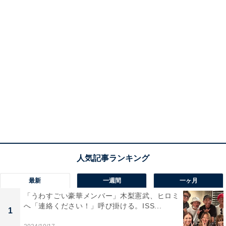
最新
一週間
一ヶ月
「うわすごい豪華メンバー」木梨憲武、ヒロミ
へ「連絡ください！」呼び掛ける。ISS...
1