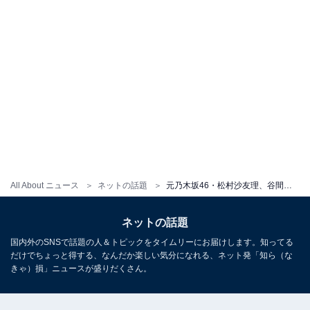
All About ニュース
ネットの話題
元乃木坂46・松村沙友理、谷間＆太ももあらわなミニ丈コーデ披露！ セクシーな姿とともに美脚が光る写真も
ネットの話題
国内外のSNSで話題の人＆トピックをタイムリーにお届けします。知ってる
だけでちょっと得する、なんだか楽しい気分になれる、ネット発「知ら（な
きゃ）損」ニュースが盛りだくさん。