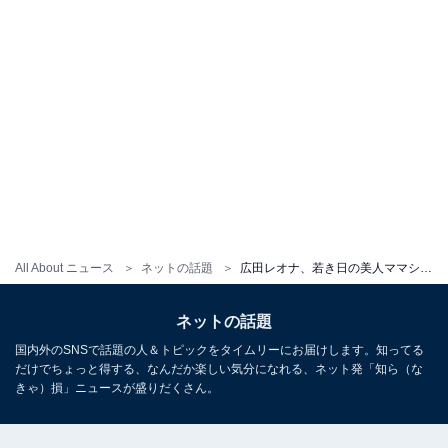
All About ニュース
ネットの話題
広田レオナ、若き日の美人ママショットが話題「こんなに綺麗なかーちゃんに会ったことない」
ネットの話題
国内外のSNSで話題の人＆トピックをタイムリーにお届けします。知ってる
だけでちょっと得する、なんだか楽しい気分になれる、ネット発「知ら（な
きゃ）損」ニュースが盛りだくさん。