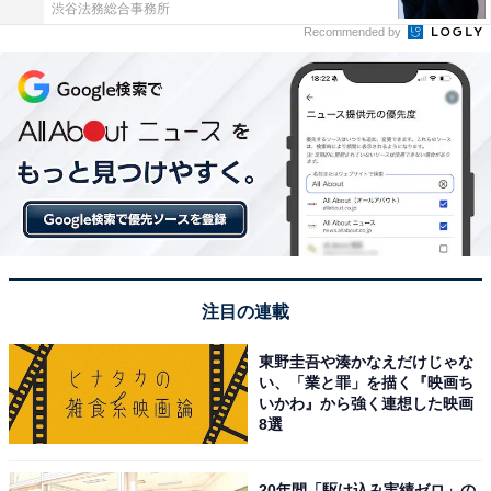
渋谷法務総合事務所
Recommended by
注目の連載
東野圭吾や湊かなえだけじゃな
い、「業と罪」を描く『映画ち
いかわ』から強く連想した映画
8選
20年間「駆け込み実績ゼロ」の