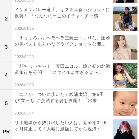
2026/03/08
イケメンバレー選手、キス＆耳食べショットに
反響！ 「なんなのーこのイチャイチャ感...
2
2026/01/29
「えっっろい」ヘラヘラ三銃士・まりな、圧巻
の美バストあらわなグラビアショット公開...
3
2023/09/29
「顔ちっっちゃ！」藤田ニコル、娘と初の北海
道旅行を公開！ 「スタイルよすぎるよ〜...
4
2026/08/08
「ユメが、ついに歩いた」杉浦太陽、第5子
が“立っち”に挑戦する姿を披露！ 「出来...
5
2026/08/04
リボ地獄から抜け出したい人は、返済を3～6
ヶ月停止して『大幅に減額してから返済す...
PR