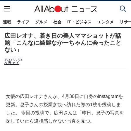
連載
ライフ
グルメ
社会
IT・ビジネス
エンタメ
リサ
広田レオナ、若き日の美人ママショットが話
題「こんなに綺麗なかーちゃんに会ったこと
ない」
2022.05.02
友野 カイ
女優の広田レオナさんが、4月30日に自身のInstagramを
更新。息子さんの授業参観へ訪れた際の1枚を投稿しま
した。 今回の投稿で、広田さんは「昨日、息子の写真を
探していたら違和感しかない写真を見つ...