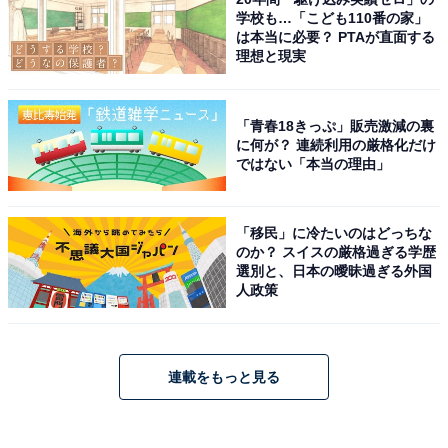
学校も…「こども110番の家」
は本当に必要？ PTAが直面する
理想と現実
「青春18きっぷ」販売激減の裏
に何が？ 連続利用の厳格化だけ
ではない「本当の理由」
「移民」に冷たいのはどっちな
のか？ スイスの厳格過ぎる学歴
選別と、日本の曖昧過ぎる外国
人政策
連載をもっと見る