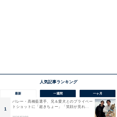
最新
一週間
一ヶ月
バレー・髙橋藍選手、兄＆愛犬とのプライベー
トショットに「超きちょー」「笑顔が見れ...
1