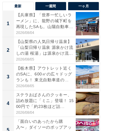
最新
一週間
一ヶ月
【兵庫県】「世界一忙しいラ
「気に
ーメン」に、龍野の城下町を
る〜」3
1
1
再現したSAも。山陽自動車
バー」
道...
好...
2026/08/04
2026/07/3
【山梨県の人気日帰り温泉】
【三重
「山梨日帰り温泉 源泉かけ流
「鈴鹿天
2
2
しの湯 桜湯」は源泉かけ流...
は100
2026/08/05
2026/08/0
【栃木県】アウトレット近く
「ミニオ
のSAに、600㎡の広々ドッグ
ッグ！ 
3
3
ランも！ 東北自動車道の...
ど、夏限
2026/08/05
2026/08/0
ステラおばさんのクッキー、
ステラ
詰め放題に「ミニ」登場！ 15
詰め放題
4
4
00円で「約23枚ほど詰...
00円で「
2026/08/04
2026/08/0
「面白いのあったから購
【埼玉
入〜」ダイソーのポップアッ
「行田天
5
5