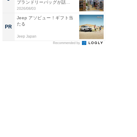
プランドリーバッグが話
は和の
題。“さま...
が...
2026/08/03
2026/08/0
Jeep アソビュー！ギフト当
特別な名
たる
で選ぶR
PR
PR
Jeep Japan
ReFa GIN
Recommended by