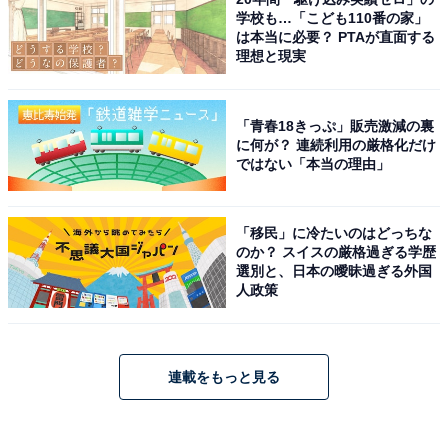
学校も…「こども110番の家」
は本当に必要？ PTAが直面する
理想と現実
「青春18きっぷ」販売激減の裏
に何が？ 連続利用の厳格化だけ
ではない「本当の理由」
「移民」に冷たいのはどっちな
のか？ スイスの厳格過ぎる学歴
選別と、日本の曖昧過ぎる外国
人政策
連載をもっと見る