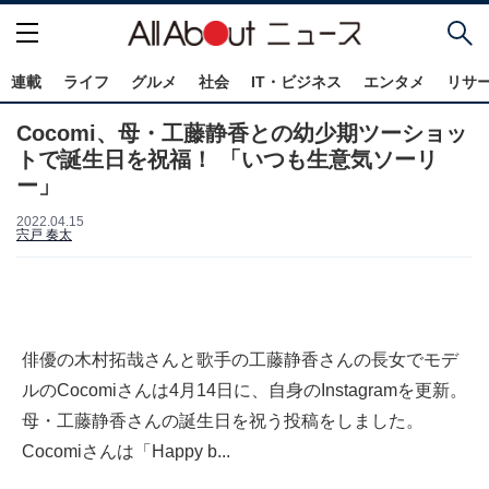
連載
ライフ
グルメ
社会
IT・ビジネス
エンタメ
リサ
Cocomi、母・工藤静香との幼少期ツーショッ
トで誕生日を祝福！ 「いつも生意気ソーリ
ー」
2022.04.15
宍戸 奏太
俳優の木村拓哉さんと歌手の工藤静香さんの長女でモデ
ルのCocomiさんは4月14日に、自身のInstagramを更新。
母・工藤静香さんの誕生日を祝う投稿をしました。
Cocomiさんは「Happy b...