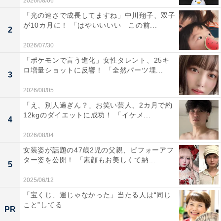
2026/08/06
「光の速さで成長してますね」中川翔子、双子
が10カ月に！ 「はやいいいい この前...
2
2026/07/30
「ポケモンで言う進化」女性タレント、25キ
ロ増量ショットに反響！ 「全然パーツ埋...
3
2026/08/05
「え、別人過ぎん？」お笑い芸人、2カ月で約
12kgのダイエットに成功！ 「イケメ...
4
2026/08/04
女装姿が話題の47歳2児の父親、ビフォーアフ
ター姿を公開！ 「素顔もお美しくて納...
5
2025/06/12
「宝くじ、運じゃなかった」当たる人は“同じ
こと”してる
PR