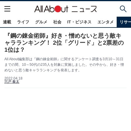
連載
ライフ
グルメ
社会
IT・ビジネス
エンタメ
リサ
『鋼の錬金術師』好き・憎めないと思う敵キ
ャラランキング！ 2位「グリード」と2票差の
1位は？
All About編集部は『鋼の錬金術師』に関するアンケート調査を3月10～31日
までの間、10～50代の235人を対象に実施しました。その中から、好き・憎
めないと思う敵キャラランキングを発表します。
2022.04.18
宍戸 奏太