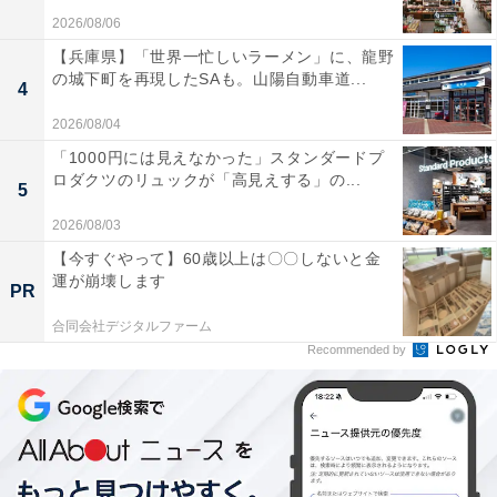
2026/08/06
【兵庫県】「世界一忙しいラーメン」に、龍野
の城下町を再現したSAも。山陽自動車道...
4
2026/08/04
「1000円には見えなかった」スタンダードプ
ロダクツのリュックが「高見えする」の...
5
2026/08/03
【今すぐやって】60歳以上は〇〇しないと金
運が崩壊します
PR
合同会社デジタルファーム
Recommended by