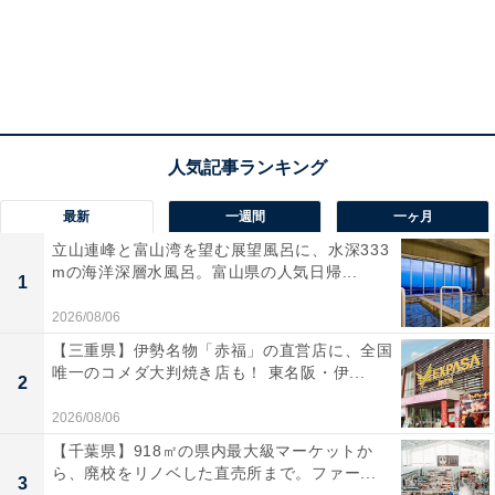
最新
一週間
一ヶ月
立山連峰と富山湾を望む展望風呂に、水深333
mの海洋深層水風呂。富山県の人気日帰...
1
2026/08/06
【三重県】伊勢名物「赤福」の直営店に、全国
唯一のコメダ大判焼き店も！ 東名阪・伊...
2
2026/08/06
【千葉県】918㎡の県内最大級マーケットか
ら、廃校をリノベした直売所まで。ファー...
3