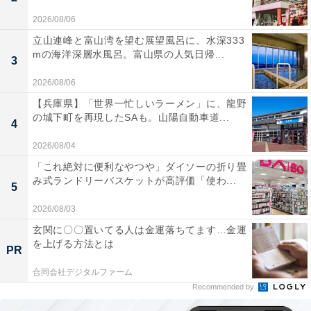
2026/08/06
立山連峰と富山湾を望む展望風呂に、水深333
mの海洋深層水風呂。富山県の人気日帰...
3
2026/08/06
【兵庫県】「世界一忙しいラーメン」に、龍野
の城下町を再現したSAも。山陽自動車道...
4
2026/08/04
「これ絶対に便利なやつや」ダイソーの折り畳
み式ランドリーバスケットが高評価「使わ...
5
2026/08/03
玄関に〇〇置いてる人は金運落ちてます…金運
を上げる方法とは
PR
合同会社デジタルファーム
Recommended by