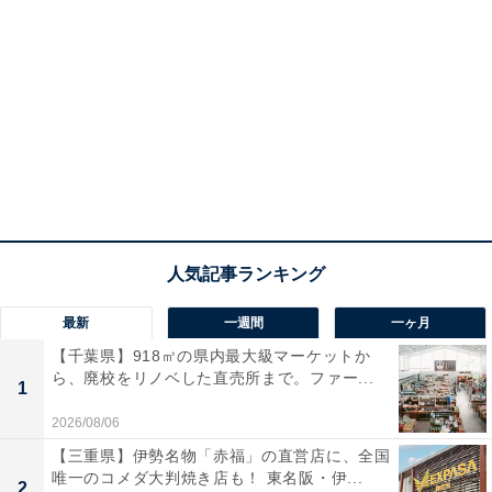
最新
一週間
一ヶ月
【千葉県】918㎡の県内最大級マーケットか
ら、廃校をリノベした直売所まで。ファー...
1
2026/08/06
【三重県】伊勢名物「赤福」の直営店に、全国
唯一のコメダ大判焼き店も！ 東名阪・伊...
2