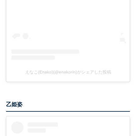
えなこ(Enako)(@enakorin)がシェアした投稿
乙姫姿