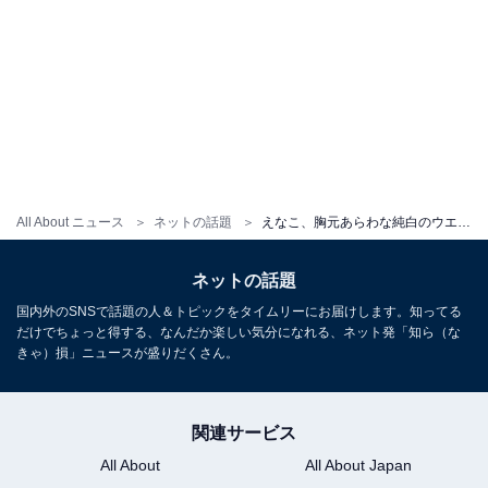
All About ニュース
ネットの話題
えなこ、胸元あらわな純白のウエディングドレス姿に「えなこりん綺麗過ぎる」「これは全男性の憧れ」の声
ネットの話題
国内外のSNSで話題の人＆トピックをタイムリーにお届けします。知ってる
だけでちょっと得する、なんだか楽しい気分になれる、ネット発「知ら（な
きゃ）損」ニュースが盛りだくさん。
関連サービス
All About
All About Japan