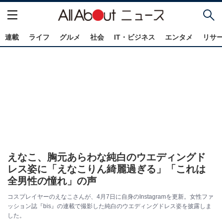
連載
ライフ
グルメ
社会
IT・ビジネス
エンタメ
リサ
えなこ、胸元あらわな純白のウエディングド
レス姿に「えなこりん綺麗過ぎる」「これは
全男性の憧れ」の声
コスプレイヤーのえなこさんが、4月7日に自身のInstagramを更新。女性ファ
ッション誌『bis』の連載で撮影した純白のウエディングドレス姿を披露しま
した。