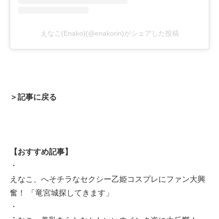
えなこ(Enako)(@enakorin)がシェアした投稿
＞記事に戻る
【おすすめ記事】
・
えなこ、へそチラなセクシー乙姫コスプレにファン大興
奮！ 「竜宮城探してきます」
・