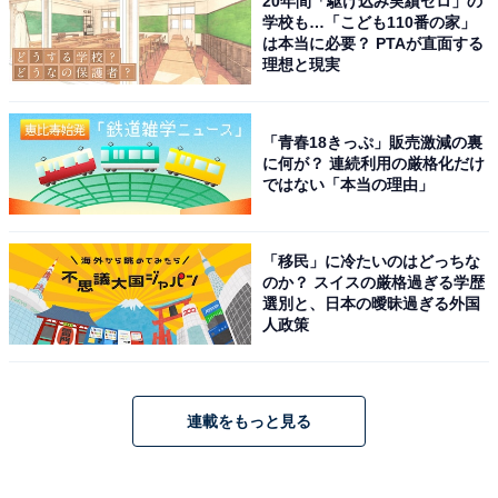
20年間「駆け込み実績ゼロ」の
学校も…「こども110番の家」
は本当に必要？ PTAが直面する
理想と現実
「青春18きっぷ」販売激減の裏
に何が？ 連続利用の厳格化だけ
ではない「本当の理由」
「移民」に冷たいのはどっちな
のか？ スイスの厳格過ぎる学歴
選別と、日本の曖昧過ぎる外国
人政策
連載をもっと見る