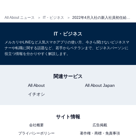
男女共に8割超！ 初任給の「満足度」
All About ニュース
IT・ビジネス
2022年4月入社の新入社員初任給額は？ 専門卒と大卒で3.5万円の差、学歴別・男女別初任給平均額
IT・ビジネス
メルカリやLINEなど人気スマホアプリの使い方、今さら聞けないビジネスマ
ナーや転職に関する話題など、若手からベテランまで、ビジネスパーソンに
役立つ情報を分かりやすく解説します。
関連サービス
初任給の満足度
All About
All About Japan
イチオシ
初任給の「満足度」では、「満足」（44.7%）と「やや
満足」（36.8%）を合わせて、81.5%の人が「満足して
サイト情報
いる」と回答しています。また、男女別では初任給平均
会社概要
広告掲載
額の差はあるものの、男女共に満足度は8割を超えまし
プライバシーポリシー
著作権・商標・免責事項