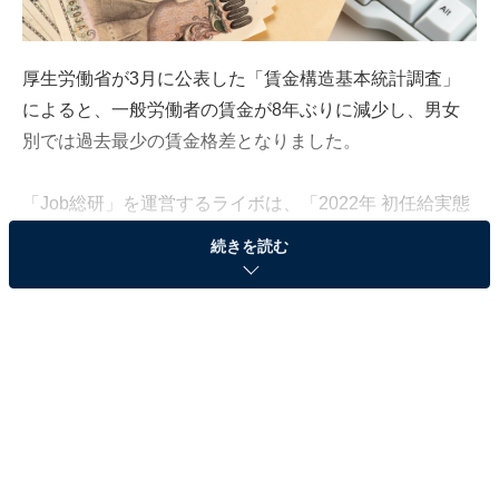
厚生労働省が3月に公表した「賃金構造基本統計調査」
によると、一般労働者の賃金が8年ぶりに減少し、男女
別では過去最少の賃金格差となりました。
「Job総研」を運営するライボは、「2022年 初任給実態
調査」結果を公表しました。同調査は、2022年4月入社
続きを読む
の新入社員男女114人（20〜1000人以上規模の会社に所
属）を対象に、インターネット上で実施（調査期間：
2022年3月23〜28日）。調査結果から、男女別・学歴別
を含めた初任給平均額や満足度などについてご紹介しま
す。
2022年4月入社の新入社員初任給額、「20〜24万