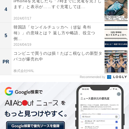
iPhoneを充電したら「7時までに充電を完了し
ると、男性が24.2万円、女性が22.3万円で、男性の方が
ます」と表示が……すぐ充電してほ...
4
1.9万円高いことが分かりました。
2024/07/17
韓国語「センイルチュッカヘ（생일 축하
해）」の意味とは？ 返し方や略語、役立つ
5
例...
2024/04/19
コンビニで買うのは損！たばこ税なしの新型タ
バコが爆売れ中
PR
株式会社HAL
Recommended by
専門卒と大卒で3.5万円の差……「学歴別」初任給