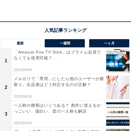
た回答は、「21万円」（17.5%）。次いで、「24万円」
（14.0%）、「23万円」
（12.3%）が続きました。2022年4月入社の新入社員初
任給額は、「20〜24万円」の間で設定されている割合が
41.3%を占めています。
最新
一週間
一ヶ月
「Amazon Fire TV Stick」はプライム会員で
なくても使用可能？ ...
1
2024/09/04
メルカリで「専用」にしたら他のユーザーが横
取り。出品者はどう対応するのが正解？
2
2022/04/18
一人称の種類はいくつある？ 創作に使えるか
初任給の平均額
っこいい、面白い、昔の一人称も解説
3
2024/04/18
初任給の「平均額」は、全体では23.6万円。男女別で見