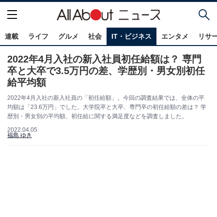
連載
ライフ
グルメ
社会
IT・ビジネス
エンタメ
リサ
2022年4月入社の新入社員初任給額は？ 専門
卒と大卒で3.5万円の差、学歴別・男女別初任
給平均額
2022年4月入社の新入社員の「初任給額」。今回の調査結果では、全体の平
均額は「23.6万円」でした。大学院卒と大卒、専門卒の初任給額の差は？ 学
歴別・男女別の平均額、初任給に関する満足度などを調査しました。
2022.04.05
福島 ゆき