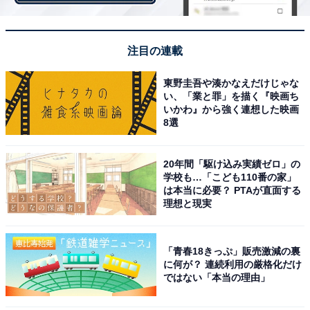
平均額
注目の連載
東野圭吾や湊かなえだけじゃな
い、「業と罪」を描く『映画ち
いかわ』から強く連想した映画
8選
【学歴別】初任給平均額
20年間「駆け込み実績ゼロ」の
学校も…「こども110番の家」
初任給平均額を学歴別に見ると、「大学院修了」は24.8
は本当に必要？ PTAが直面する
万円、「大卒」が23.2万円、「専門卒」が19.7万円でし
理想と現実
た。今回の調査結果では、大学院卒と大卒の初任給の差
は1.6万円、専門卒と大卒の初任給では3.5万円の差があ
「青春18きっぷ」販売激減の裏
ることが分かりました。
に何が？ 連続利用の厳格化だけ
ではない「本当の理由」
さらに、男女別に詳しく見ると、全体の初任給平均が