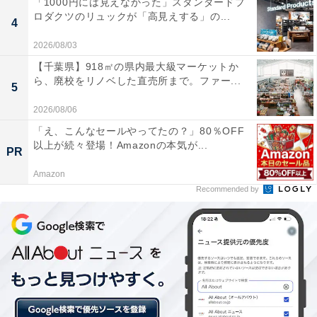
「1000円には見えなかった」スタンダードプ
ロダクツのリュックが「高見えする」の...
4
2026/08/03
【千葉県】918㎡の県内最大級マーケットか
ら、廃校をリノベした直売所まで。ファー...
5
2026/08/06
「え、こんなセールやってたの？」80％OFF
デザインのモチーフは「円」
以上が続々登場！Amazonの本気が...
PR
Amazon
デザインのモチーフとなっている「円」は「サステナブ
Recommended by
ル・循環のカタチ」「人と人を繋ぐ輪」「明るい未来へ
繋いでいく」を意味しています。
ペチュニアやネモフィラ、マリーゴールドなど約20種
類、2万3千鉢の明るく鮮やかな春の花が、華やかな空間