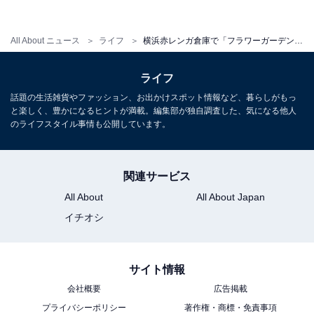
All About ニュース
ライフ
横浜赤レンガ倉庫で「フラワーガーデン2022」スタート！ サステナブルなディスプレイに注目
廃自動車や廃タイヤを花でディスプレイしたエリアや、
履けなくなったジーンズに土を詰めて花を植え込んだジ
ライフ
ーンズディスプレイ、古木材を利用したテラス風ガーデ
話題の生活雑貨やファッション、お出かけスポット情報など、暮らしがもっ
ンなど、廃材やスクラップに新たな命を吹き込むこと
と楽しく、豊かになるヒントが満載。編集部が独自調査した、気になる他人
のライフスタイル事情も公開しています。
で、資材の循環利用を推進します。
関連サービス
All About
All About Japan
イチオシ
サイト情報
会社概要
広告掲載
プライバシーポリシー
著作権・商標・免責事項