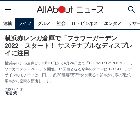
連載
ライフ
グルメ
社会
IT・ビジネス
エンタメ
リサ
横浜赤レンガ倉庫で「フラワーガーデン
2022」スタート！ サステナブルなディスプレ
イに注目
横浜赤レンガ倉庫は、3月31日から4月24日まで「FLOWER GARDEN（フラ
ワーガーデン）2022」を開催。16回目となる今年のテーマは“BRIGHT”、デ
ザインのモチーフは「円」。約20種類2万3千鉢の明るく鮮やかな春の花が、
華やかな空間を演出します。
2022.04.01
田辺 紫