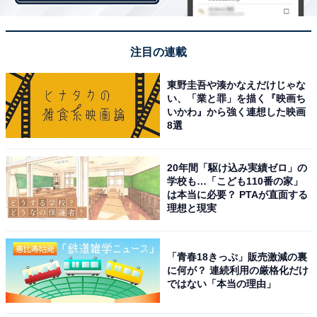
を演出します。
注目の連載
東野圭吾や湊かなえだけじゃな
い、「業と罪」を描く『映画ち
いかわ』から強く連想した映画
8選
20年間「駆け込み実績ゼロ」の
学校も…「こども110番の家」
は本当に必要？ PTAが直面する
理想と現実
「青春18きっぷ」販売激減の裏
に何が？ 連続利用の厳格化だけ
初となるサステナブルをテーマとしたエリアも
ではない「本当の理由」