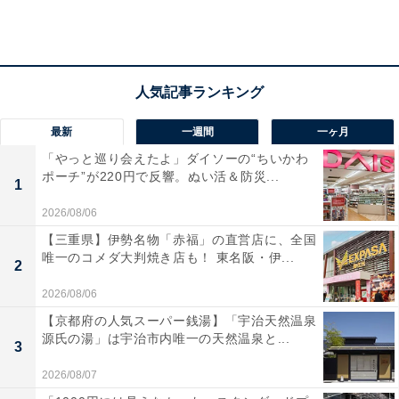
横浜赤レンガ倉庫20周年を記念したアニバーサリーガーデン
2022年のテーマは“BRIGHT”。閉塞した日々が続く中で
最新
一週間
一ヶ月
も、横浜港を臨む開放的な空間と色とりどりの草花を通
「やっと巡り会えたよ」ダイソーの“ちいかわ
じて、晴れやかな明るい気分になってほしい、そして来
ポーチ”が220円で反響。ぬい活＆防災...
1
場者の未来が明るく開けたものになってほしいという想
2026/08/06
いが込められています。
【三重県】伊勢名物「赤福」の直営店に、全国
唯一のコメダ大判焼き店も！ 東名阪・伊...
2
2026/08/06
【京都府の人気スーパー銭湯】「宇治天然温泉
源氏の湯」は宇治市内唯一の天然温泉と...
3
2026/08/07