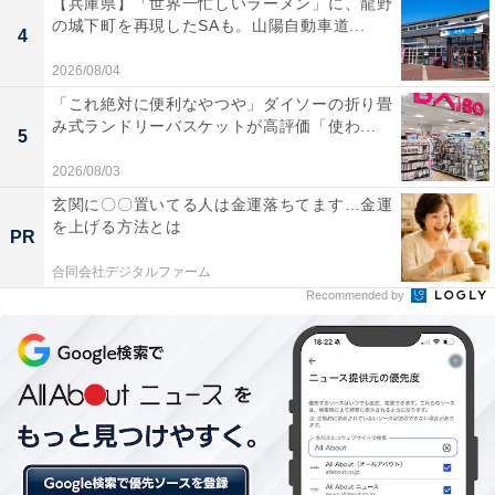
【兵庫県】「世界一忙しいラーメン」に、龍野
里山ガーデンの大花壇（2022年3月30日撮影）
の城下町を再現したSAも。山陽自動車道...
4
2026/08/04
今春は、花と緑を愛する人の心をつなぎ、自然環境を育
「これ絶対に便利なやつや」ダイソーの折り畳
む横浜市の取り組み「ガーデンネックレス横浜2022」の
み式ランドリーバスケットが高評価「使わ...
5
見どころとして、「幸せの花景色」をテーマとしていま
2026/08/03
す。
玄関に〇〇置いてる人は金運落ちてます…金運
を上げる方法とは
PR
横浜農業協同組合の協力で、横浜市内産の花苗を会場内
合同会社デジタルファーム
Recommended by
の9割に活用し、パンジーやビオラのほか、ルピナスな
どを中心に、チューリップやサクラなど、春らしいパス
テルカラーの美しい花々を楽しめます。