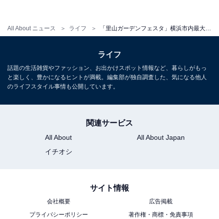
大花壇に隣接してピクニック広場が設けられています。
シートを広げてお弁当などを食べる場合は、他のグルー
All About ニュース
ライフ
「里山ガーデンフェスタ」横浜市内最大規模の大花壇が圧巻！ パステルカラーの花々に囲まれて春散歩を
プとのソーシャルディスタンスを保ってください。
ライフ
話題の生活雑貨やファッション、お出かけスポット情報など、暮らしがもっ
と楽しく、豊かになるヒントが満載。編集部が独自調査した、気になる他人
のライフスタイル事情も公開しています。
関連サービス
All About
All About Japan
イチオシ
サイト情報
会社概要
広告掲載
プライバシーポリシー
著作権・商標・免責事項