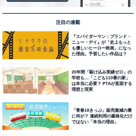
注目の連載
『スパイダーマン：ブランド・
ニュー・デイ』が「史上もっと
も優しいヒーロー映画」になっ
た理由。予習したい作品は？
20年間「駆け込み実績ゼロ」の
学校も…「こども110番の家」
は本当に必要？ PTAが直面する
横浜市内産の花苗を会場内の9割に活用（2022年3月30日撮影）
理想と現実
展望デッキからは大花壇が一望でき、散策路が整備され
「青春18きっぷ」販売激減の裏
ているので、パステルカラーの春の花々に囲まれて花散
に何が？ 連続利用の厳格化だけ
歩が楽しめます。大花壇の散策路は一方通行でお楽しみ
ではない「本当の理由」
ください。