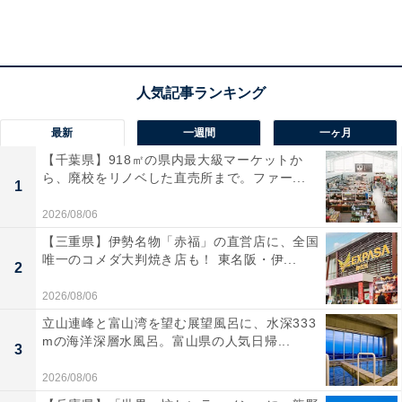
横浜市内最大級、約1万平方メートルの大花壇が圧
巻！
最新
一週間
一ヶ月
【千葉県】918㎡の県内最大級マーケットか
ら、廃校をリノベした直売所まで。ファー...
1
2026/08/06
【三重県】伊勢名物「赤福」の直営店に、全国
唯一のコメダ大判焼き店も！ 東名阪・伊...
2
2026/08/06
立山連峰と富山湾を望む展望風呂に、水深333
mの海洋深層水風呂。富山県の人気日帰...
3
2026/08/06