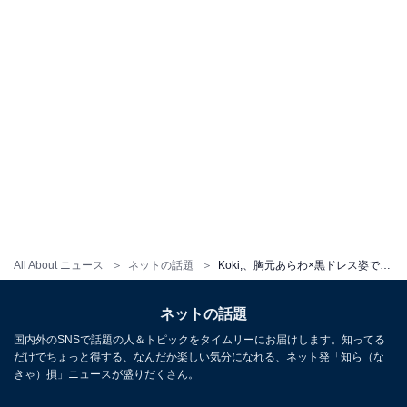
All About ニュース
ネットの話題
Koki,、胸元あらわ×黒ドレス姿で妖艶さを醸し出す！ きれいなデコルテも見せ、大人の女性の魅力を発揮
ネットの話題
国内外のSNSで話題の人＆トピックをタイムリーにお届けします。知ってる
だけでちょっと得する、なんだか楽しい気分になれる、ネット発「知ら（な
きゃ）損」ニュースが盛りだくさん。