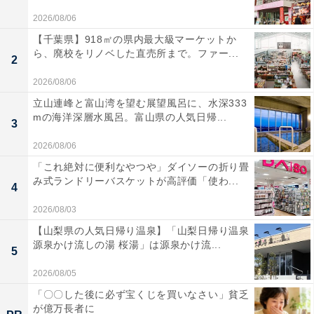
2026/08/06
【千葉県】918㎡の県内最大級マーケットか
ら、廃校をリノベした直売所まで。ファー...
2
2026/08/06
立山連峰と富山湾を望む展望風呂に、水深333
mの海洋深層水風呂。富山県の人気日帰...
3
2026/08/06
「これ絶対に便利なやつや」ダイソーの折り畳
み式ランドリーバスケットが高評価「使わ...
4
2026/08/03
【山梨県の人気日帰り温泉】「山梨日帰り温泉
源泉かけ流しの湯 桜湯」は源泉かけ流...
5
2026/08/05
「〇〇した後に必ず宝くじを買いなさい」貧乏
が億万長者に