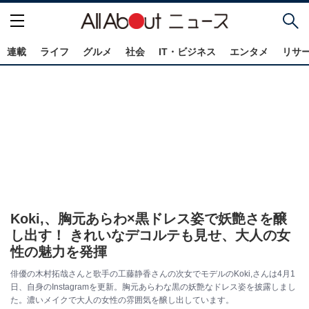
連載
ライフ
グルメ
社会
IT・ビジネス
エンタメ
リサ
Koki,、胸元あらわ×黒ドレス姿で妖艶さを醸
し出す！ きれいなデコルテも見せ、大人の女
性の魅力を発揮
俳優の木村拓哉さんと歌手の工藤静香さんの次女でモデルのKoki,さんは4月1
日、自身のInstagramを更新。胸元あらわな黒の妖艶なドレス姿を披露しまし
た。濃いメイクで大人の女性の雰囲気を醸し出しています。