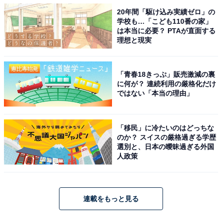
20年間「駆け込み実績ゼロ」の
学校も…「こども110番の家」
は本当に必要？ PTAが直面する
理想と現実
「青春18きっぷ」販売激減の裏
に何が？ 連続利用の厳格化だけ
ではない「本当の理由」
「移民」に冷たいのはどっちな
のか？ スイスの厳格過ぎる学歴
選別と、日本の曖昧過ぎる外国
人政策
連載をもっと見る