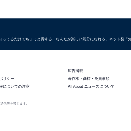
。知ってるだけでちょっと得する、なんだか楽しい気分になれる、ネット発「
広告掲載
ポリシー
著作権・商標・免責事項
報についての注意
All About ニュースについて
衆送信等を禁じます。