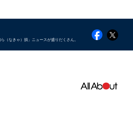
知ら（なきゃ）損」ニュースが盛りだくさん。