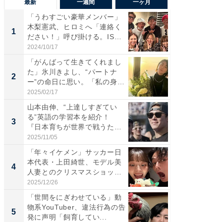
最新
一週間
一ヶ月
「うわすごい豪華メンバー」
「さす
木梨憲武、ヒロミへ「連絡く
は」高
1
1
ださい！」呼び掛ける。IS
災地を
S...
「カ...
2024/10/17
2026/08/0
「がんばって生きてくれまし
「女の
た」氷川きよし、“パートナ
介、バ
2
2
ー”の命日に思い。「私の身
らのプレ
体...
愛...
2025/02/17
2026/08/0
山本由伸、“上達しすぎてい
「脚が
る”英語の学習本を紹介！
横川尚
3
3
『日本育ちが世界で戦うため
ムキな姿
の...
刃...
2025/11/05
2026/08/0
「年々イケメン」サッカー日
「え、
本代表・上田綺世、モデル美
芸人、2
4
4
人妻とのクリスマスショット
エットに
に...
2025/12/26
2026/08/0
「世間をにぎわせている」動
「脳がバ
物系YouTuber、違法行為の告
装姿が話
5
5
発に声明「飼育してい...
のお父さ