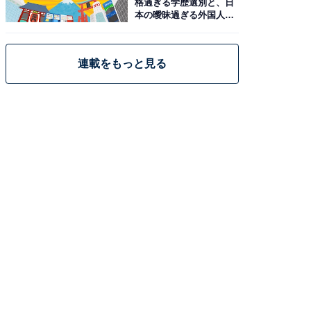
格過ぎる学歴選別と、日
本の曖昧過ぎる外国人政
策
連載をもっと見る