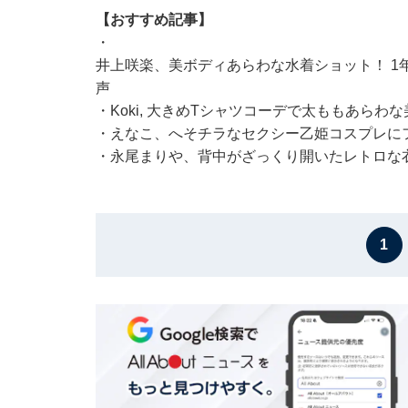
【おすすめ記事】
・
井上咲楽、美ボディあらわな水着ショット！ 1
声
・
Koki, 大きめTシャツコーデで太ももあら
・
えなこ、へそチラなセクシー乙姫コスプレに
・
永尾まりや、背中がざっくり開いたレトロな衣
1