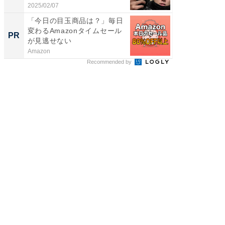
2025/02/07
2026/08/0
「今日の目玉商品は？」毎日
すべて
変わるAmazonタイムセール
るその
PR
PR
が見逃せない
Amazon
COCO VIL
Recommended by