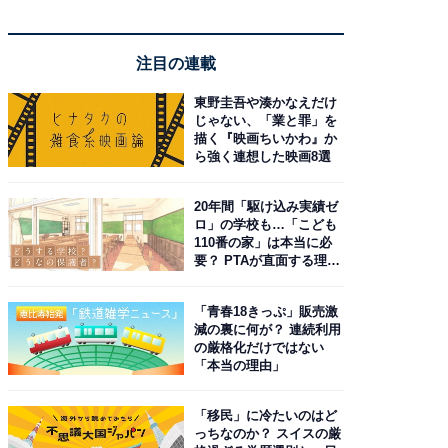
注目の連載
東野圭吾や湊かなえだけ
じゃない、「業と罪」を
描く『映画ちいかわ』か
ら強く連想した映画8選
20年間「駆け込み実績ゼ
ロ」の学校も…「こども
110番の家」は本当に必
要？ PTAが直面する理想
と現実
「青春18きっぷ」販売激
減の裏に何が？ 連続利用
の厳格化だけではない
「本当の理由」
「移民」に冷たいのはど
っちなのか？ スイスの厳