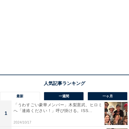
最新
一週間
一ヶ月
「うわすごい豪華メンバー」木梨憲武、ヒロミ
へ「連絡ください！」呼び掛ける。ISS...
1
2024/10/17