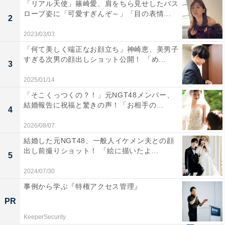
「リアル天使」篠崎愛、肩をちら見せしたバス
ローブ姿に「可愛すぎんぞ～」「目の表情...
2
2023/03/03
「何て美しく端正なお顔立ち」神崎恵、美男子
すぎる次男の顔出しショット公開！ 「め...
3
2025/01/14
「そこくっつくの？！」元NGT48メンバー、
結婚報告に祝福と驚きの声！「お相手の...
4
2026/08/07
結婚した元NGT48、一般人イケメン夫との顔
出し前撮りショット！ 「絵に描いたよ...
5
2024/07/30
事例から学ぶ『特権アクセス管理』
PR
KeeperSecurity