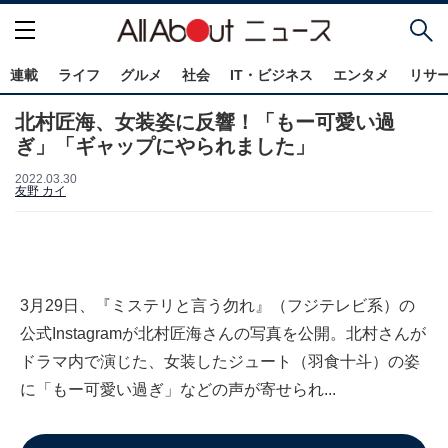
連載
ライフ
グルメ
社会
IT・ビジネス
エンタメ
リサ
北村匠海、女装姿に反響！「もー可愛い過
ぎ」「ギャップにやられました」
2022.03.30
友野 カイ
3月29日、『ミステリと言う勿れ』（フジテレビ系）の
公式Instagramが北村匠海さんの写真を公開。北村さんが
ドラマ内で演じた、女装したジュート（羽食十斗）の姿
に「もー可愛い過ぎ」などの声が寄せられ...