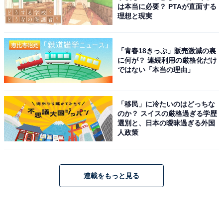
は本当に必要？ PTAが直面する
理想と現実
「青春18きっぷ」販売激減の裏
に何が？ 連続利用の厳格化だけ
ではない「本当の理由」
「移民」に冷たいのはどっちな
のか？ スイスの厳格過ぎる学歴
選別と、日本の曖昧過ぎる外国
人政策
連載をもっと見る