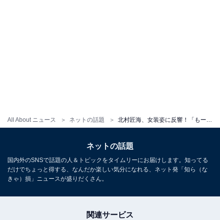
All About ニュース
ネットの話題
北村匠海、女装姿に反響！「もー可愛い過ぎ」「ギャップにやられました」
ネットの話題
国内外のSNSで話題の人＆トピックをタイムリーにお届けします。知ってる
だけでちょっと得する、なんだか楽しい気分になれる、ネット発「知ら（な
きゃ）損」ニュースが盛りだくさん。
関連サービス