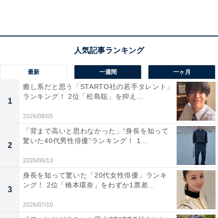
最新
一週間
一ヶ月
癒し系だと思う「STARTO社の若手タレント」
ランキング！ 2位「松島聡」を抑え...
1
2026/08/05
「背まで高いと思わなかった」“身長を知って
驚いた40代男性俳優”ランキング！ 1...
2
2位は「小山駅（小山市）」
2026/06/13
身長を知って驚いた「20代女性俳優」ランキ
「小山駅」は、JR東北本線を利用すれば宇都宮駅まで約
ング！ 2位「橋本環奈」をわずか1票差...
3
27分という距離に位置しています。JR東北新幹線の駅で
2026/07/10
ある点も魅力の1つ。駅の西口には駅ビルやショッピン