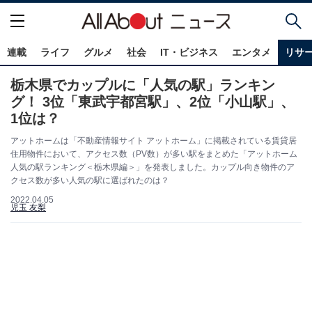
連載
ライフ
グルメ
社会
IT・ビジネス
エンタメ
リサ
栃木県でカップルに「人気の駅」ランキン
グ！ 3位「東武宇都宮駅」、2位「小山駅」、
1位は？
アットホームは「不動産情報サイト アットホーム」に掲載されている賃貸居
住用物件において、アクセス数（PV数）が多い駅をまとめた「アットホーム
人気の駅ランキング＜栃木県編＞」を発表しました。カップル向き物件のア
クセス数が多い人気の駅に選ばれたのは？
2022.04.05
児玉 友梨