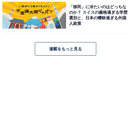
＞10位までの全ランキング結果を見る
「移民」に冷たいのはどっちな
のか？ スイスの厳格過ぎる学歴
選別と、日本の曖昧過ぎる外国
人政策
【おすすめ記事】
・
連載をもっと見る
栃木県の住みたい街ランキング！ 1位「宇都宮市」、2位
「小山市」、3位は昨年6位の…？
・
栃木県の「街の幸福度」ランキング！ 3位「下野市」、2
位「さくら市」、1位は？
・
栃木県民が選ぶ「住み続けたい街」ランキング！ 3位
「さくら市」、2位「河内郡上三川町」、1位は？
・
北関東の「住み続けたい街」ランキング！ 3位「栃木県