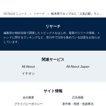
佐野市」、2位「茨城県守谷市」、1位は？
All About ニュース
リサーチ
栃木県でカップルに「人気の駅」ランキング！ 3位「東武宇都宮駅」、2位「小山駅」、1位は？
リサーチ
【関連リンク】
編集部が独自目線で調査したトピックスをはじめ、最新のリリース情報、ト
・
プレスリリース
レンドに関するランキングなど、世の中で注目を集めている話題をお知らせ
しています。
関連サービス
All About
All About Japan
イチオシ
サイト情報
会社概要
広告掲載
プライバシーポリシー
著作権・商標・免責事項