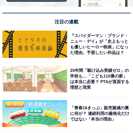
1位は「宇都宮駅（宇都宮市）」
注目の連載
人気の駅1位に選ばれたのは「宇都宮駅」でした。JRの
『スパイダーマン：ブランド・
在来線や新幹線が利用できるため、都心や東北方面への
ニュー・デイ』が「史上もっと
アクセスが良好です。駅直結のビルには食料品売場や飲
も優しいヒーロー映画」になっ
た理由。予習したい作品は？
食店、衣料品や雑貨などが充実。日常の買い物に困りま
せん。東口は現在開発中で、2023年春には次世代型路面
電車システムLRT（ライト・レール・トランジット）が
20年間「駆け込み実績ゼロ」の
学校も…「こども110番の家」
運行予定。更なる発展が期待されます。
は本当に必要？ PTAが直面する
理想と現実
アットホームのサイトによると、2022年4月時点での宇
都宮駅の家賃相場は1DK～2DKが5万8100円です。
「青春18きっぷ」販売激減の裏
に何が？ 連続利用の厳格化だけ
ではない「本当の理由」