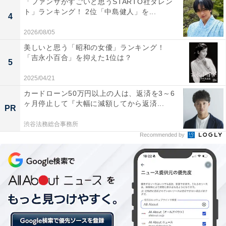
「ファンサがすごいと思うSTARTO社タレン
グモールがあるため、買い物環境が良好です。
ト」ランキング！ 2位「中島健人」を...
4
アットホームのサイトによると、2022年4月時点での小
2026/08/05
山駅の家賃相場は1DK～2DKが5万2400円です。
美しいと思う「昭和の女優」ランキング！
「吉永小百合」を抑えた1位は？
5
2025/04/21
カードローン50万円以上の人は、返済を3～6
ヶ月停止して『大幅に減額してから返済...
PR
渋谷法務総合事務所
Recommended by