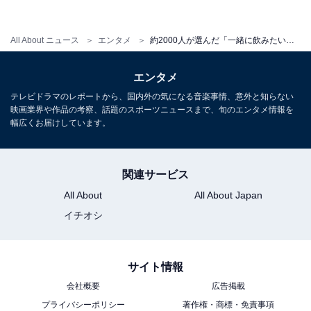
All About ニュース
エンタメ
約2000人が選んだ「一緒に飲みたい有名人」ランキング！ ムロツヨシを抑えた1位は？
エンタメ
テレビドラマのレポートから、国内外の気になる音楽事情、意外と知らない
映画業界や作品の考察、話題のスポーツニュースまで、旬のエンタメ情報を
幅広くお届けしています。
View this post on Instagram
関連サービス
All About
All About Japan
イチオシ
サイト情報
会社概要
広告掲載
A post shared by 【公式】マツコ＆有吉 かりそめ天国 (@karisome
プライバシーポリシー
著作権・商標・免責事項