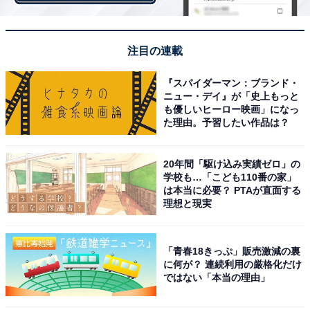
第2位は、俳優のムロツヨシさん。陽気で親しみやすい
注目の連載
キャラクターから、映画やドラマだけでなく、バラエテ
ィ番組などでも活躍する姿が印象的ですよね。
『スパイダーマン：ブランド・
ニュー・デイ』が「史上もっと
も優しいヒーロー映画」になっ
回答者からは、「どんな話でも面白くしてくれそう。飲
た理由。予習したい作品は？
み会に絶対いて欲しいタイプ（24歳男性）」「役者仲間
が多く、きっと飲みの席でも盛り上げてくれる（20歳男
20年間「駆け込み実績ゼロ」の
性）」「長時間でも終止楽しそう（34歳女性）」などの
学校も…「こども110番の家」
は本当に必要？ PTAが直面する
コメントが寄せられました。
理想と現実
お酒が入るとますます陽気になりそうなムロツヨシさん
を見てみたいですね。
「青春18きっぷ」販売激減の裏
に何が？ 連続利用の厳格化だけ
ではない「本当の理由」