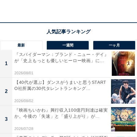
最新
一週間
一ヶ月
『スパイダーマン：ブランド・ニュー・デイ』
が「史上もっとも優しいヒーロー映画」に...
1
2026/08/01
【40代が選ぶ】ダンスがうまいと思うSTART
O社所属の30代タレントランキング...
2
2026/08/02
第2位：ムロツヨシさん
『映画ちいかわ』興行収入100億円到達は確実
か。今後の「失速」と「盛り上がり」が...
3
2026/07/28