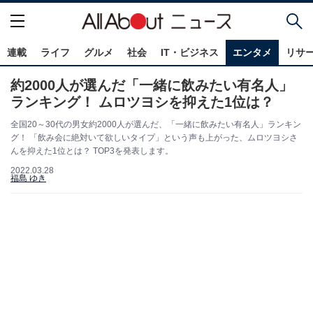
連載
ライフ
グルメ
社会
IT・ビジネス
エンタメ
リサ
約2000人が選んだ「一緒に飲みたい有名人」
ランキング！ ムロツヨシを抑えた1位は？
全国20～30代の男女約2000人が選んだ、「一緒に飲みたい有名人」ランキン
グ！ 「飲み会に絶対いて欲しいタイプ」という声も上がった、ムロツヨシさ
んを抑えた1位とは？ TOP3を発表します。
2022.03.28
福島 ゆき