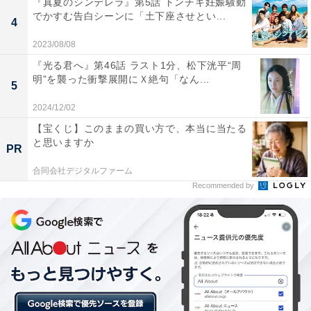
『真夏のシンデレラ』第5話 トンチキ妊娠騒動
でかすむ告白シーンに「土下座させとい...
4
2023/08/08
『光る君へ』第46話 ラスト1分、松下洸平“周
明”を襲った衝撃展開にＸ絶句「なん...
5
2024/12/02
【宝くじ】このままの買い方で、本当に当たる
View this post on Instagram
と思いますか
PR
合同会社デジタルファーム
Recommended by
A post shared by ムロツヨシ (@murotsuyoshi0123)