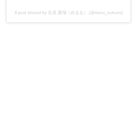
A post shared by 生見 愛瑠（めるる） (@meru_nukumi)