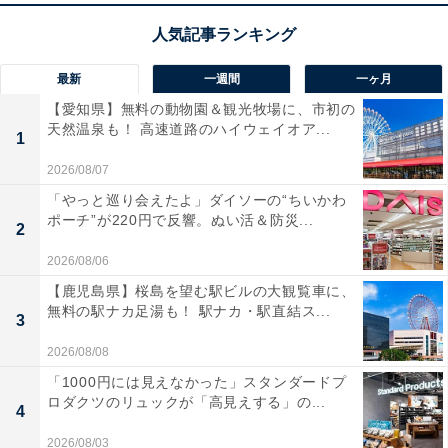
最新
一週間
一ヶ月
【愛知県】無料の動物園＆観光牧場に、市初の
天然温泉も！ 高速道路のハイウェイオア...
1
2026/08/07
「やっと巡り会えたよ」ダイソーの“ちいかわ
ポーチ”が220円で反響。ぬい活＆防災...
2
2026/08/06
【鹿児島県】桜島を望む駅ビルの大観覧車に、
無料の駅ナカ足湯も！ 駅ナカ・駅直結ス...
3
2026/08/08
「1000円には見えなかった」スタンダードプ
ロダクツのリュックが「高見えする」の...
4
2026/08/03