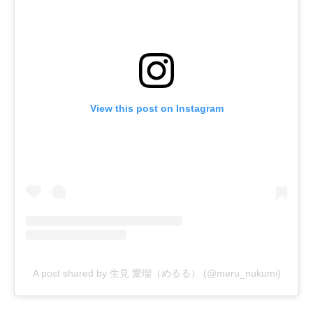
View this post on Instagram
A post shared by 生見 愛瑠（めるる） (@meru_nukumi)