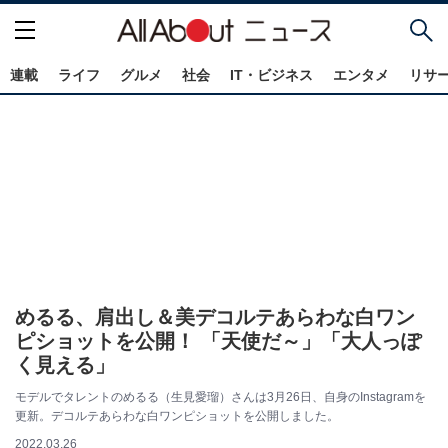
連載
ライフ
グルメ
社会
IT・ビジネス
エンタメ
リサ
めるる、肩出し＆美デコルテあらわな白ワン
ピショットを公開！ 「天使だ～」「大人っぽ
く見える」
モデルでタレントのめるる（生見愛瑠）さんは3月26日、自身のInstagramを
更新。デコルテあらわな白ワンピショットを公開しました。
2022.03.26