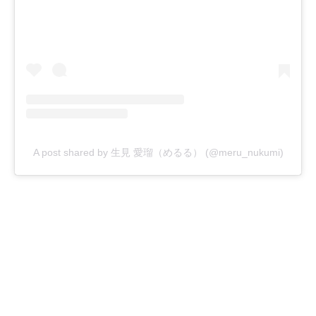
A post shared by 生見 愛瑠（めるる） (@meru_nukumi)