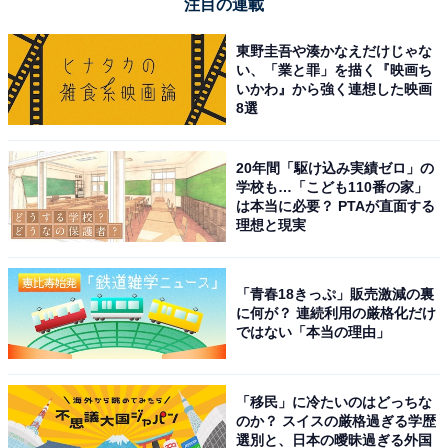
注目の連載
東野圭吾や湊かなえだけじゃな
い、「業と罪」を描く『映画ち
いかわ』から強く連想した映画
8選
20年間「駆け込み実績ゼロ」の
学校も…「こども110番の家」
は本当に必要？ PTAが直面する
理想と現実
「青春18きっぷ」販売激減の裏
に何が？ 連続利用の厳格化だけ
ではない「本当の理由」
「移民」に冷たいのはどっちな
のか？ スイスの厳格過ぎる学歴
選別と、日本の曖昧過ぎる外国