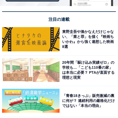
A post shared by 福山雅治 Masaharu Fukuyama (@masaharu_fuku
注目の連載
東野圭吾や湊かなえだけじゃな
2位にランクインしたのは、1988年に映画『ほんの5g』
い、「業と罪」を描く『映画ち
いかわ』から強く連想した映画
で俳優デビューした福山雅治さん。990年には、シング
8選
ル『追憶の雨の中』でシンガーソングライターとしても
デビューします。
20年間「駆け込み実績ゼロ」の
学校も…「こども110番の家」
は本当に必要？ PTAが直面する
5枚目のシングル『Good night』は初のヒットとなり、
理想と現実
2000年には『桜坂』がダブルミリオンのヒットを記録。
さらに「チイ兄ちゃん」役として出演した1993年のドラ
「青春18きっぷ」販売激減の裏
マ『ひとつ屋根の下』（フジテレビ系）は記憶に残る人
に何が？ 連続利用の厳格化だけ
気作品となりました。その後も順調に俳優・歌手・ラジ
ではない「本当の理由」
オパーソナリティなど、マルチに活躍し、ファンを喜ば