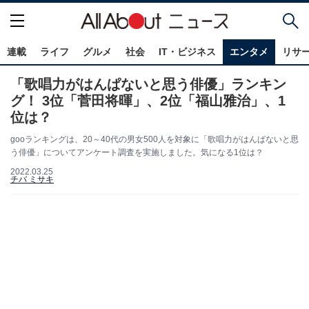
連載
ライフ
グルメ
社会
IT・ビジネス
エンタメ
リサ
「歌唱力がはんぱないと思う俳優」ランキン
グ！ 3位「菅田将暉」、2位「福山雅治」、1
位は？
gooランキングは、20～40代の男女500人を対象に「歌唱力がはんぱないと思
う俳優」についてアンケート調査を実施しました。気になる1位は？
2022.03.25
チバ ミサキ