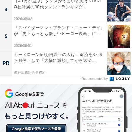
【40代が選ぶ】ダンスがうまいと思うSTART
O社所属の30代タレントランキング...
4
2026/08/02
『スパイダーマン：ブランド・ニュー・デイ』
が「史上もっとも優しいヒーロー映画」に...
5
2026/08/01
カードローン50万円以上の人は、返済を3～6
ヶ月停止して『大幅に減額してから返済...
PR
渋谷法務総合事務所
View this post on Instagram
Recommended by