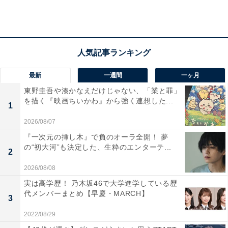
最新
一週間
一ヶ月
東野圭吾や湊かなえだけじゃない、「業と罪」
を描く『映画ちいかわ』から強く連想した...
1
2026/08/07
『一次元の挿し木』で負のオーラ全開！ 夢
の“初大河”も決定した、生粋のエンターテ...
2
2026/08/08
実は高学歴！ 乃木坂46で大学進学している歴
代メンバーまとめ【早慶・MARCH】
第2位：福山雅治
3
2022/08/29