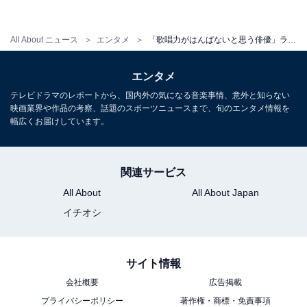
All About ニュース
エンタメ
「歌唱力がはんぱないと思う俳優」ランキング！ 3位「菅田将暉」、2位「福山雅治」、1位は？
エンタメ
テレビドラマのレポートから、国内外の気になる音楽事情、意外と知らない
映画業界や作品の考察、話題のスポーツニュースまで、旬のエンタメ情報を
幅広くお届けしています。
関連サービス
View this post on Instagram
All About
All About Japan
イチオシ
サイト情報
会社概要
広告掲載
プライバシーポリシー
著作権・商標・免責事項