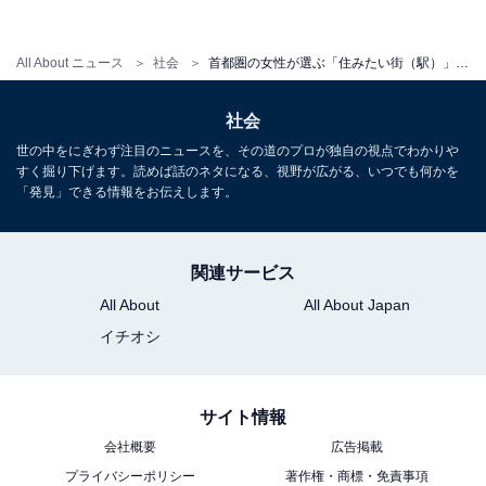
All About ニュース
社会
首都圏の女性が選ぶ「住みたい街（駅）」ランキング！ 3位「恵比寿」、2位「吉祥寺」、1位は？
社会
世の中をにぎわず注目のニュースを、その道のプロが独自の視点でわかりや
すく掘り下げます。読めば話のネタになる、視野が広がる、いつでも何かを
「発見」できる情報をお伝えします。
関連サービス
All About
All About Japan
イチオシ
1
2
サイト情報
会社概要
広告掲載
プライバシーポリシー
著作権・商標・免責事項