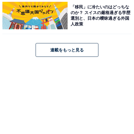
・
「移民」に冷たいのはどっちな
のか？ スイスの厳格過ぎる学歴
首都圏の「借りて住みたい街」ランキング！ 3位 柏、2
選別と、日本の曖昧過ぎる外国
位 大宮、1位は2年連続の……？ 【2022年最新版】
人政策
・
首都圏「借りて住みたい行政区」ランキング！ 2位「杉
並区」、1位は？【2022年最新版】
連載をもっと見る
・
首都圏の「街の幸福度」ランキング！ 3位「東京都中央
区」、2位は「横浜市都筑区」、1位は？
【関連リンク】
・
プレスリリース