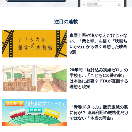
なお、本調査は「駅すぱあと」の路線図で、複数の駅が
「地下通路／連絡通路でつながっている」と表示されて
いる場合には同じ駅として集計。回答時に最も多く選択
注目の連載
され、得点数が高かった路線・駅を代表駅として表示し
ています。
東野圭吾や湊かなえだけじゃな
い、「業と罪」を描く『映画ち
いかわ』から強く連想した映画
8選
20年間「駆け込み実績ゼロ」の
＞10位までの全ランキング結果を見る
学校も…「こども110番の家」
は本当に必要？ PTAが直面する
理想と現実
【おすすめ記事】
「青春18きっぷ」販売激減の裏
・
に何が？ 連続利用の厳格化だけ
ではない「本当の理由」
東京都民が選ぶ「住みたい街（駅）」ランキング！ 2位
「恵比寿駅」、1位は？