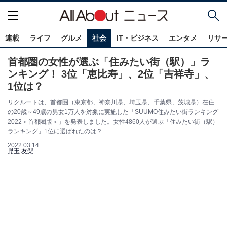
連載
ライフ
グルメ
社会
IT・ビジネス
エンタメ
リサ
首都圏の女性が選ぶ「住みたい街（駅）」ラ
ンキング！ 3位「恵比寿」、2位「吉祥寺」、
1位は？
リクルートは、首都圏（東京都、神奈川県、埼玉県、千葉県、茨城県）在住
の20歳～49歳の男女1万人を対象に実施した「SUUMO住みたい街ランキング
2022＜首都圏版＞」を発表しました。女性4860人が選ぶ「住みたい街（駅）
ランキング」1位に選ばれたのは？
2022.03.14
児玉 友梨