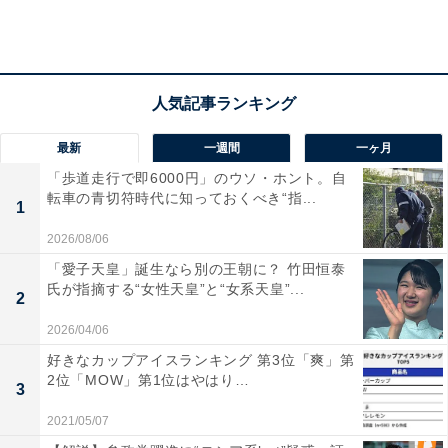
2位「吉祥寺駅」
最新
一週間
一ヶ月
3路線が利用できる「吉祥寺」は、渋谷駅や新宿駅への
「歩道走行で即6000円」のウソ・ホント。自
転車の青切符時代に知っておくべき“指...
アクセスが良い駅です。駅周辺には大型商業施設が複数
1
あるほか、雑貨屋やおしゃれなカフェも豊富。また、井
2026/08/06
の頭恩賜公園があるため自然を感じることができます。
「愛子天皇」誕生なら別の王朝に？ 竹田恒泰
氏が指摘する“女性天皇”と“女系天皇”...
2
2026/04/06
好きなカップアイスランキング 第3位「爽」第
2位「MOW」第1位はやはり…
3
2021/05/07