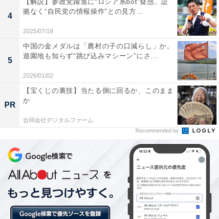
【解説】参政党躍進に“ロシア系bot”疑惑、証
拠なく“自民党の情報操作”との見方...
4
2025/07/18
中国の金メダルは「農村の子の口減らし」か。
遊園地も知らず“跳び込みマシーン”にさ...
5
2026/01/02
【宝くじの裏技】当たる側に回るか、このまま
か
1位「横浜駅」
PR
合同会社デジタルファーム
複数路線が利用できる「横浜駅」は、都内各地へのアク
Recommended by
セスが良いため通勤・通学にも便利な駅。周辺には駅ビ
ルや百貨店、家電量販店などが充実、ショッピングが楽
しめます。おしゃれな観光地としても知られており、休
日のお出かけにもオススメです。