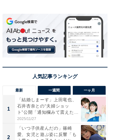
最新
一週間
一ヶ月
「結婚しまーす」上田竜也、
「さす
石井杏奈との“夫婦ショッ
は」高
1
1
ト”公開「通知欄みて震えた」
災地を
「...
「カ...
2025/11/27
2026/08/0
「いつ子供産んだの」篠崎
「女の
愛、女児と遊ぶ姿に反響「も
介、バ
2
2