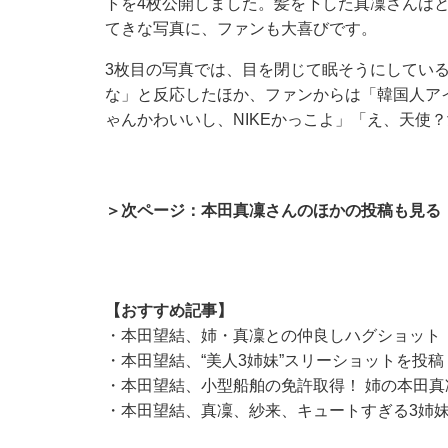
トを4枚公開しました。髪を下した真凜さんは
てきな写真に、ファンも大喜びです。
3枚目の写真では、目を閉じて眠そうにしてい
な」と反応したほか、ファンからは「韓国人ア
ゃんかわいいし、NIKEかっこよ」「え、天使
＞次ページ：本田真凜さんのほかの投稿も見る
【おすすめ記事】
・
本田望結、姉・真凜との仲良しハグショット
・
本田望結、“美人3姉妹”スリーショットを投稿
・
本田望結、小型船舶の免許取得！ 姉の本田
・
本田望結、真凜、紗来、キュートすぎる3姉