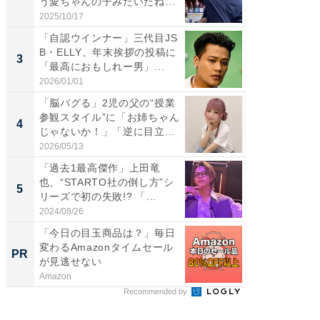
う愛ちゃんの子みたいだね」
らのプレ
「完...
愛...
2025/10/17
2026/08/0
「自認ウインナー」三代目JS
「脚が
B・ELLY、年末挨拶の投稿に
横川尚
3
3
「最高におもしれー男」...
ムキな姿
刃...
2026/01/01
2026/08/0
「脳バグる」2児の父の“授業
「え、
参観スタイル”に「お姉ちゃん
芸人、2
4
4
じゃないか！」「逆に目立...
エットに
2026/05/13
2026/08/0
「過去1最高傑作」上田竜
「脳がバ
也、“STARTO社の倒し方”シ
装姿が話
5
5
リーズで初の失敗!? 「...
のお父さ
2024/08/26
2026/08/0
「今日の目玉商品は？」毎日
全国の
変わるAmazonタイムセール
付きの
PR
PR
が見逃せない
Amazon
COCO VIL
Recommended by