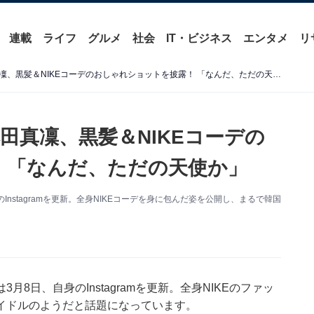
連載
ライフ
グルメ
社会
IT・ビジネス
エンタメ
リ
「韓国アイドルみたい」本田真凜、黒髪＆NIKEコーデのおしゃれショットを披露！ 「なんだ、ただの天使か」
田真凜、黒髪＆NIKEコーデの
 「なんだ、ただの天使か」
nstagramを更新。全身NIKEコーデを身に包んだ姿を公開し、まるで韓国
8日、自身のInstagramを更新。全身NIKEのファッ
イドルのようだと話題になっています。