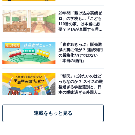
20年間「駆け込み実績ゼ
ロ」の学校も…「こども
110番の家」は本当に必
要？ PTAが直面する理想
と現実
「青春18きっぷ」販売激
減の裏に何が？ 連続利用
の厳格化だけではない
「本当の理由」
「移民」に冷たいのはど
っちなのか？ スイスの厳
格過ぎる学歴選別と、日
本の曖昧過ぎる外国人政
策
連載をもっと見る