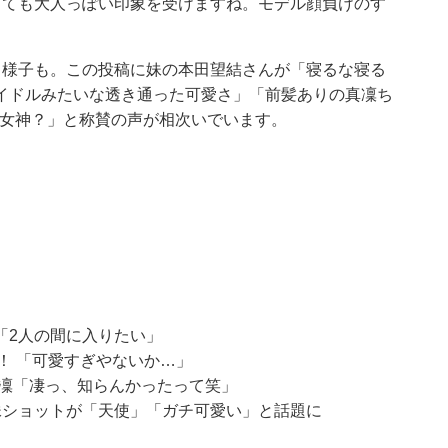
とても大人っぽい印象を受けますね。モデル顔負けのす
る様子も。この投稿に妹の本田望結さんが「寝るな寝る
イドルみたいな透き通った可愛さ」「前髪ありの真凜ち
？女神？」と称賛の声が相次いでいます。
「2人の間に入りたい」
！ 「可愛すぎやないか…」
真凜「凄っ、知らんかったって笑」
妹ショットが「天使」「ガチ可愛い」と話題に