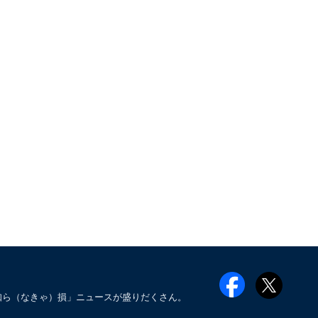
知ら（なきゃ）損」ニュースが盛りだくさん。