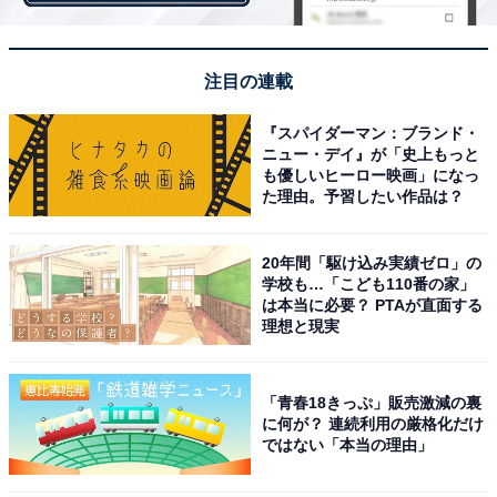
上」の回答も
注目の連載
『スパイダーマン：ブランド・
ニュー・デイ』が「史上もっと
も優しいヒーロー映画」になっ
た理由。予習したい作品は？
20年間「駆け込み実績ゼロ」の
学校も…「こども110番の家」
は本当に必要？ PTAが直面する
理想と現実
「青春18きっぷ」販売激減の裏
に何が？ 連続利用の厳格化だけ
ではない「本当の理由」