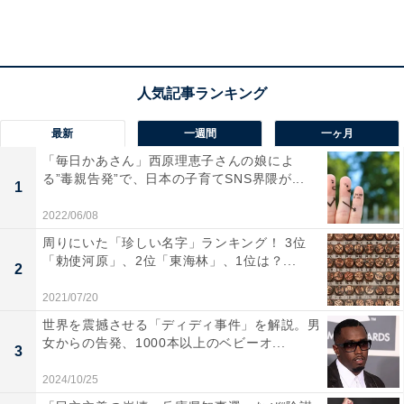
最新
一週間
一ヶ月
「毎日かあさん」西原理恵子さんの娘によ
る”毒親告発”で、日本の子育てSNS界隈が...
1
2022/06/08
周りにいた「珍しい名字」ランキング！ 3位
「勅使河原」、2位「東海林」、1位は？...
2
2021/07/20
世界を震撼させる「ディディ事件」を解説。男
女からの告発、1000本以上のベビーオ...
3
初めてお金を借りた時の年齢は？
2024/10/25
初めてお金を借りた年齢は「20〜24歳」が32％と最も多