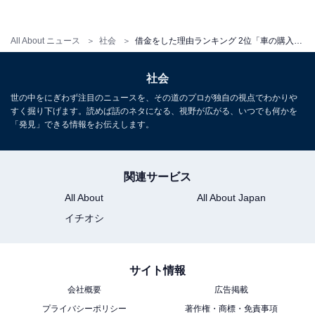
All About ニュース
社会
借金をした理由ランキング 2位「車の購入」、1位は？ 経験者500人に最終的な借金額や返済期間も調査
社会
世の中をにぎわず注目のニュースを、その道のプロが独自の視点でわかりや
すく掘り下げます。読めば話のネタになる、視野が広がる、いつでも何かを
初めての借金は最終的にいくらに？
「発見」できる情報をお伝えします。
初めての借金が「最終的にいくらまで膨れ上がったか」
に関しては、「200万円未満に膨れ上がった」との回答
関連サービス
が全体の約8割を占めました。中には「1000万円以上」
All About
All About Japan
という回答も。
イチオシ
サイト情報
会社概要
広告掲載
プライバシーポリシー
著作権・商標・免責事項