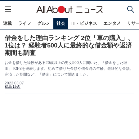
連載
ライフ
グルメ
社会
IT・ビジネス
エンタメ
リサ
借金をした理由ランキング 2位「車の購入」、
1位は？ 経験者500人に最終的な借金額や返済
期間も調査
お金を借りた経験がある20歳以上の男女500人に聞いた、「借金をした理
由」TOP3を発表します。初めて借りた金額や借金時の年齢、最終的な金額、
完済した期間など、「借金」について聞きました。
2022.03.07
福島 ゆき