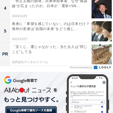
「民主主義の崩壊」兵庫県知事選、なぜ“陰謀
く、次いで「25〜29歳」。初めてお金を借りた年齢は
論”が広まったのか。日本が「選挙×SN...
4
「20代」が半数を占めました。
2024/11/25
将来に「希望を感じていない」のは日本だけ？
海外の若者は“自国の未来”をどう感じ...
5
2023/12/27
「宝くじ、運じゃなかった」当たる人は“同じ
こと”してる
PR
合同会社デジタルファーム
Recommended by
借りた金額は最終的にいくらに？ 「1000万円以