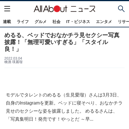
連載
ライフ
グルメ
社会
IT・ビジネス
エンタメ
リサ
めるる、ベッドでおなかチラ見セクシー写真
披露！「無理可愛いすぎる」「スタイル
良！」
2022.03.04
橋酒 瑛麗瑠
モデルでタレントのめるる（生見愛瑠）さんは3月3日、
自身のInstagramを更新。ベッドに寝そべり、おなかチラ
見せのセクシーな姿を披露しました。 めるるさんは、
「写真集明日！発売です！やっとだ ～早...