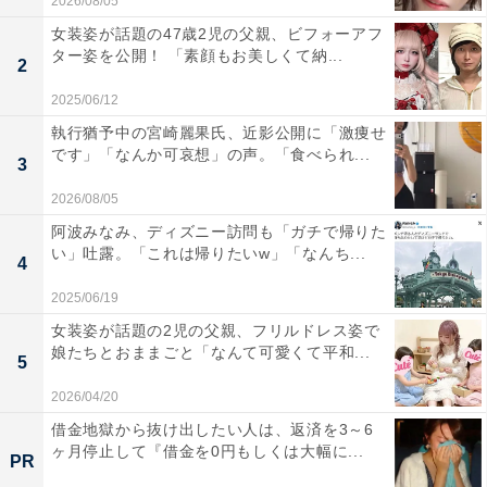
2026/08/05
女装姿が話題の47歳2児の父親、ビフォーアフ
ター姿を公開！ 「素顔もお美しくて納...
2
2025/06/12
執行猶予中の宮崎麗果氏、近影公開に「激痩せ
です」「なんか可哀想」の声。「食べられ...
3
2026/08/05
阿波みなみ、ディズニー訪問も「ガチで帰りた
い」吐露。「これは帰りたいw」「なんち...
4
2025/06/19
女装姿が話題の2児の父親、フリルドレス姿で
娘たちとおままごと「なんて可愛くて平和...
5
2026/04/20
借金地獄から抜け出したい人は、返済を3～6
ヶ月停止して『借金を0円もしくは大幅に...
PR