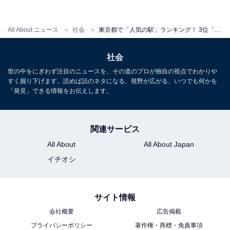
All About ニュース
社会
東京都で「人気の駅」ランキング！ 3位「三鷹駅」、2位「池袋駅」、1位は？
【関連リンク】
・
プレスリリース
社会
世の中をにぎわず注目のニュースを、その道のプロが独自の視点でわかりや
すく掘り下げます。読めば話のネタになる、視野が広がる、いつでも何かを
「発見」できる情報をお伝えします。
関連サービス
All About
All About Japan
イチオシ
サイト情報
会社概要
広告掲載
プライバシーポリシー
著作権・商標・免責事項