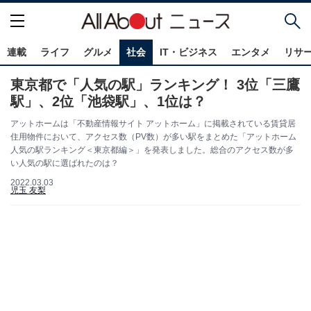
連載
ライフ
グルメ
社会
IT・ビジネス
エンタメ
リサ
東京都で「人気の駅」ランキング！ 3位「三鷹
駅」、2位「池袋駅」、1位は？
アットホームは「不動産情報サイト アットホーム」に掲載されている賃貸居
住用物件において、アクセス数（PV数）が多い駅をまとめた「アットホーム
人気の駅ランキング＜東京都編＞」を発表しました。総合のアクセス数が多
い人気の駅に選ばれたのは？
2022.03.03
児玉 友梨