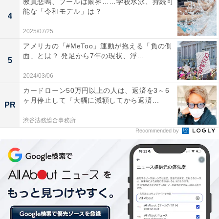
教員悲鳴、プールは限界……学校水泳、持続可
能な「令和モデル」は？
4
アットホームのサイトによると、2022年2月時点での池
2025/07/25
袋駅の家賃相場はワンルーム～1Kが8万4400円、1DK～
アメリカの「#MeToo」運動が抱える「負の側
2DKが12万9400円、2LDK～3DKが20万6200円です。
面」とは？ 発足から7年の現状、浮...
5
2024/03/06
カードローン50万円以上の人は、返済を3～6
ヶ月停止して『大幅に減額してから返済...
PR
渋谷法務総合事務所
Recommended by