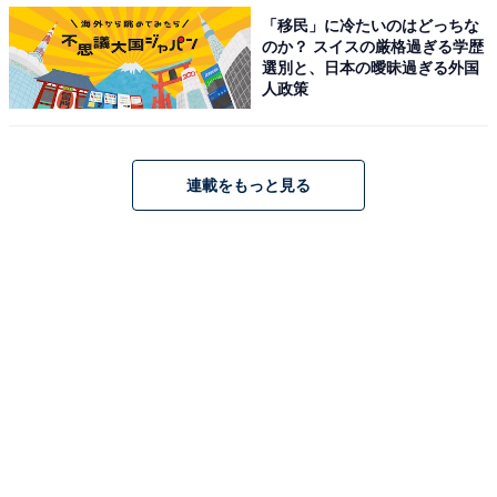
「移民」に冷たいのはどっちな
のか？ スイスの厳格過ぎる学歴
選別と、日本の曖昧過ぎる外国
【おすすめ記事】
人政策
・
「東京都で人気の駅」ランキング！ 3位「町田駅」、2位
「大泉学園」、1位は？
連載をもっと見る
・
東京23区で「人気の駅」ランキング！ 3位「新小岩
駅」、2位「三軒茶屋駅」、1位は？
・
東京都民が選ぶ「住み続けたい駅」ランキング！ 3位
「世田谷代田駅」、2位「麻布十番駅・赤羽橋駅」、1位
は？
・
JR東日本の駅別「乗車人員」ランキング！ 東京23区で
利用者が少ないワースト3の駅はどこ？