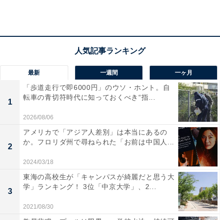
最新
一週間
一ヶ月
「歩道走行で即6000円」のウソ・ホント。自
転車の青切符時代に知っておくべき“指...
1
2026/08/06
2位は「池袋駅（豊島区）」
アメリカで「アジア人差別」は本当にあるの
か。フロリダ州で尋ねられた「お前は中国人...
2
9路線が利用できる「池袋駅」。都内各地へのアクセス
2024/03/18
が良いほか、東京メトロ丸の内線の始発駅のため座って
東海の高校生が「キャンパスが綺麗だと思う大
通勤・通学ができます。駅の周辺には大型商業施設や飲
学」ランキング！ 3位「中京大学」、2...
3
食店、アミューズメント施設などが充実。平日休日問わ
2021/08/30
ずにぎわうエリアです。