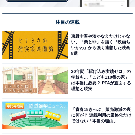
1位は「町田駅（町田市）」
注目の連載
「町田駅」は、JR横浜線と小田急小田原線が利用できる
東野圭吾や湊かなえだけじゃな
駅。新宿駅や横浜駅まで乗り換えなしで約30分と、アク
い、「業と罪」を描く『映画ち
セスに優れています。駅の周辺は、商業施設や飲食店が
いかわ』から強く連想した映画
8選
充実。閑静な住宅街も広がるエリアです。
20年間「駆け込み実績ゼロ」の
アットホームのサイトによると、2022年2月時点での町
学校も…「こども110番の家」
田駅の家賃相場はワンルーム～1Kが6万円、1DK～2DK
は本当に必要？ PTAが直面する
理想と現実
が7万6100円、2LDK～3DKが9万800円です。
「青春18きっぷ」販売激減の裏
に何が？ 連続利用の厳格化だけ
ではない「本当の理由」
＞5位までの全ランキング結果を見る