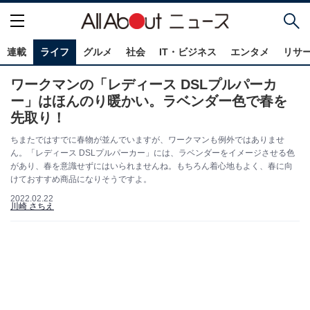
連載
ライフ
グルメ
社会
IT・ビジネス
エンタメ
リサ
ワークマンの「レディース DSLプルパーカ
ー」はほんのり暖かい。ラベンダー色で春を
先取り！
ちまたではすでに春物が並んでいますが、ワークマンも例外ではありませ
ん。「レディース DSLプルパーカー」には、ラベンダーをイメージさせる色
があり、春を意識せずにはいられませんね。もちろん着心地もよく、春に向
けておすすめ商品になりそうですよ。
2022.02.22
川崎 さちえ