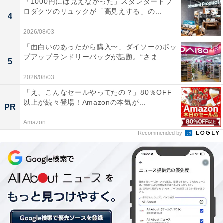
「1000円には見えなかった」スタンダードプ
ロダクツのリュックが「高見えする」の...
4
2026/08/03
「面白いのあったから購入〜」ダイソーのポッ
プアップランドリーバッグが話題。“さま...
5
とても軽い着心地
2026/08/03
実際に着てみて感じたのは、軽さでした。筆者は綿素材
「え、こんなセールやってたの？」80％OFF
のパーカーも使っていますが、それよりも軽いです。ま
以上が続々登場！Amazonの本気が...
PR
るで、空気を含んでいるかのようなふんわりとした着心
Amazon
地です
Recommended by