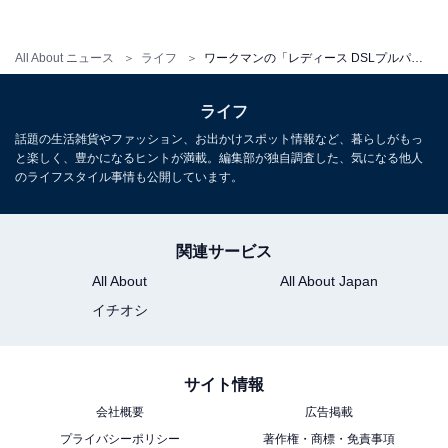
ってきてしまい、スースーしました。
All About ニュース
ライフ
ワークマンの「レディース DSLプルパーカー」はほんのり暖かい。ラベンダー色で春を先取り！
ライフ
話題の生活雑貨やファッション、お出かけスポット情報など、暮らしがもっ
と楽しく、豊かになるヒントが満載。編集部が独自調査した、気になる他人
のライフスタイル事情も公開しています。
関連サービス
All About
All About Japan
イチオシ
サイト情報
会社概要
広告掲載
フードは深めで小雨にも対応できそう
プライバシーポリシー
著作権・商標・免責事項