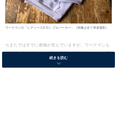
ワークマンの「レディースD.S.L. プルパーカー」（画像は全て筆者撮影）
ちまたではすでに春物が並んでいますが、ワークマンも
例外ではありません。洋服の生地が薄手になったり、春
続きを読む
を意識した色になったりしています。
人気アイテム「レディースD.S.L. プルパーカー」にも、
ラベンダーをイメージさせる色があり、春を意識せずに
はいられません。もちろん着心地もよく、春に向けてお
すすめ商品になりそうですよ。