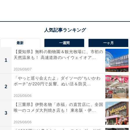
以前、「
ワークマンで春らしい色のウエアが続々登場！ ミント色
の『クルーネック』がかわいい
」でも紹介したのですが、「レディースD.S.L. プルパー
カの」の「D.S.L.」 は「DRY 」「STRETCH」
最新
一週間
一ヶ月
「LIGHT」の頭文字から来ています。速乾性、ストレッ
【愛知県】無料の動物園＆観光牧場に、市初の
チ性、そして軽さが備わっているということです。
天然温泉も！ 高速道路のハイウェイオア...
1
2026/08/07
「やっと巡り会えたよ」ダイソーの“ちいかわ
ポーチ”が220円で反響。ぬい活＆防災...
2
2026/08/06
【三重県】伊勢名物「赤福」の直営店に、全国
唯一のコメダ大判焼き店も！ 東名阪・伊...
3
2026/08/06