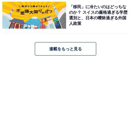
「移民」に冷たいのはどっちな
のか？ スイスの厳格過ぎる学歴
選別と、日本の曖昧過ぎる外国
人政策
裏起毛ではないが暖かい
連載をもっと見る
「レディースD.S.L. プルパーカー」は裏起毛ではありま
せんが、内側に熱がこもりやすいのでしょうか。ほんの
りと暖かさを感じます。2月の中旬でまだまだ寒さが残
る時期ですが、冬用のインナーを中に着れば、「レディ
ースD.S.L. プルパーカー」1枚でも過ごせました。
ちなみに、筆者は普段から家の中でも裏アルミ加工のフ
リースベストなどを着ている寒がりです。防風加工はさ
れていないので、強風の中では生地を通して風が少し入