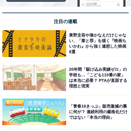
注目の連載
東野圭吾や湊かなえだけじゃな
い、「業と罪」を描く『映画ち
いかわ』から強く連想した映画
8選
ほんのり暖かい
20年間「駆け込み実績ゼロ」の
学校も…「こども110番の家」
は本当に必要？ PTAが直面する
理想と現実
「青春18きっぷ」販売激減の裏
に何が？ 連続利用の厳格化だけ
ではない「本当の理由」