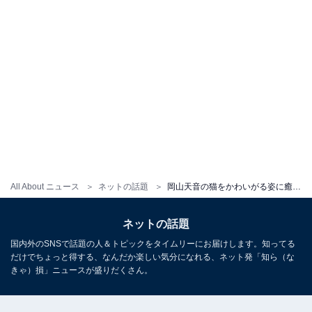
All About ニュース
ネットの話題
岡山天音の猫をかわいがる姿に癒やされる人続出！ 『ミスなか』オフショットで「猫と天音くん…尊いです」
ネットの話題
国内外のSNSで話題の人＆トピックをタイムリーにお届けします。知ってる
だけでちょっと得する、なんだか楽しい気分になれる、ネット発「知ら（な
きゃ）損」ニュースが盛りだくさん。