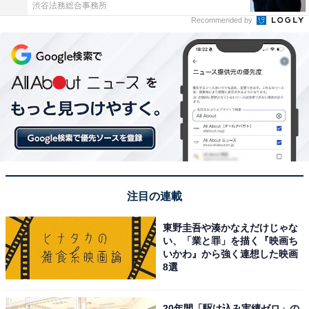
渋谷法務総合事務所
Recommended by
注目の連載
東野圭吾や湊かなえだけじゃな
い、「業と罪」を描く『映画ち
いかわ』から強く連想した映画
8選
20年間「駆け込み実績ゼロ」の