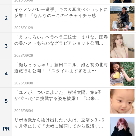
2026/03/08
イケメンバレー選手、キス＆耳食べショットに
反響！ 「なんなのーこのイチャイチャ感...
2
2026/01/29
「えっっろい」ヘラヘラ三銃士・まりな、圧巻
の美バストあらわなグラビアショット公開...
3
2023/09/29
「顔ちっっちゃ！」藤田ニコル、娘と初の北海
道旅行を公開！ 「スタイルよすぎるよ〜...
4
2026/08/08
「ユメが、ついに歩いた」杉浦太陽、第5子
が“立っち”に挑戦する姿を披露！ 「出来...
5
2026/08/04
リボ地獄から抜け出したい人は、返済を3～6
ヶ月停止して『大幅に減額してから返済す...
PR