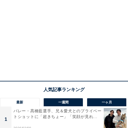
最新
一週間
一ヶ月
バレー・髙橋藍選手、兄＆愛犬とのプライベー
トショットに「超きちょー」「笑顔が見れ...
1