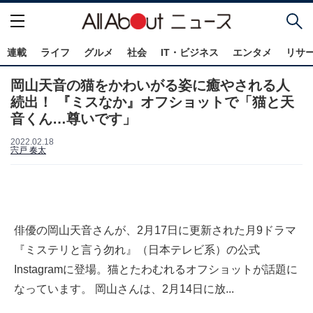
連載
ライフ
グルメ
社会
IT・ビジネス
エンタメ
リサ
岡山天音の猫をかわいがる姿に癒やされる人
続出！ 『ミスなか』オフショットで「猫と天
音くん…尊いです」
2022.02.18
宍戸 奏太
俳優の岡山天音さんが、2月17日に更新された月9ドラマ
『ミステリと言う勿れ』（日本テレビ系）の公式
Instagramに登場。猫とたわむれるオフショットが話題に
なっています。 岡山さんは、2月14日に放...