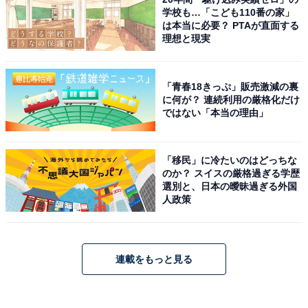
学校も…「こども110番の家」
は本当に必要？ PTAが直面する
理想と現実
「青春18きっぷ」販売激減の裏
に何が？ 連続利用の厳格化だけ
ではない「本当の理由」
「移民」に冷たいのはどっちな
のか？ スイスの厳格過ぎる学歴
選別と、日本の曖昧過ぎる外国
人政策
連載をもっと見る