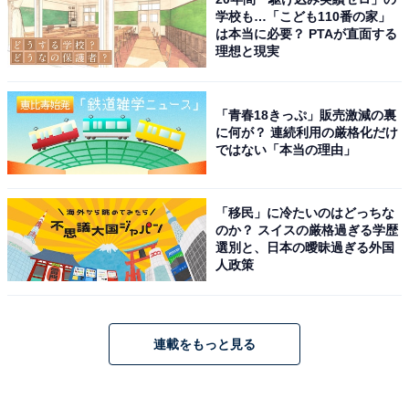
学校も…「こども110番の家」
は本当に必要？ PTAが直面する
理想と現実
「青春18きっぷ」販売激減の裏
に何が？ 連続利用の厳格化だけ
ではない「本当の理由」
「移民」に冷たいのはどっちな
のか？ スイスの厳格過ぎる学歴
選別と、日本の曖昧過ぎる外国
人政策
連載をもっと見る