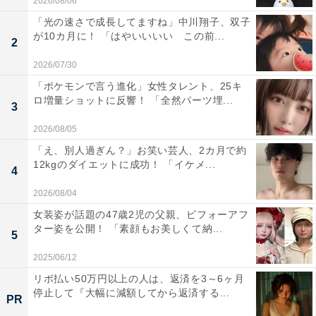
2026/08/06
「光の速さで成長してますね」中川翔子、双子
が10カ月に！ 「はやいいいい この前...
2
2026/07/30
「ポケモンで言う進化」女性タレント、25キ
ロ増量ショットに反響！ 「全然パーツ埋...
3
2026/08/05
「え、別人過ぎん？」お笑い芸人、2カ月で約
12kgのダイエットに成功！ 「イケメ...
4
2026/08/04
女装姿が話題の47歳2児の父親、ビフォーアフ
ター姿を公開！ 「素顔もお美しくて納...
5
2025/06/12
リボ払い50万円以上の人は、返済を3～6ヶ月
停止して『大幅に減額してから返済する...
PR