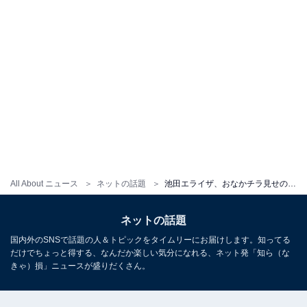
All About ニュース
ネットの話題
池田エライザ、おなかチラ見せの全身ブラックコーデを披露！「スタイルエグすぎる」「かっこいい」
ネットの話題
国内外のSNSで話題の人＆トピックをタイムリーにお届けします。知ってる
だけでちょっと得する、なんだか楽しい気分になれる、ネット発「知ら（な
きゃ）損」ニュースが盛りだくさん。