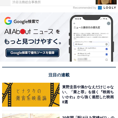
渋谷法務総合事務所
Recommended by
注目の連載
東野圭吾や湊かなえだけじゃな
い、「業と罪」を描く『映画ち
いかわ』から強く連想した映画
8選
20年間「駆け込み実績ゼロ」の