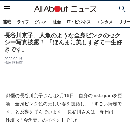
連載
ライフ
グルメ
社会
IT・ビジネス
エンタメ
リサ
長谷川京子、人魚のような全身ピンクのセク
シー写真披露！ 「ほんまに美しすぎて一生好
きです」
2022.02.16
橋酒 瑛麗瑠
俳優の長谷川京子さんは2月16日、自身のInstagramを更
新。全身ピンク色の美しい姿を披露し、「すごい綺麗で
す」と反響を呼んでいます。 長谷川さんは「昨日は
Netflix『金魚妻』のイベントでした...