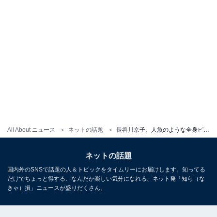
All About ニュース
ネットの話題
長谷川京子、人魚のような全身ピンクのセクシー写真披露！ 「ほんまに美しすぎて一生好きです」
ネットの話題
国内外のSNSで話題の人＆トピックをタイムリーにお届けします。知ってる
だけでちょっと得する、なんだか楽しい気分になれる、ネット発「知ら（な
きゃ）損」ニュースが盛りだくさん。