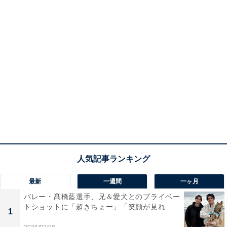
最新
一週間
一ヶ月
バレー・髙橋藍選手、兄＆愛犬とのプライベー
トショットに「超きちょー」「笑顔が見れ...
1