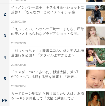
2026/03/08
イケメンバレー選手、キス＆耳食べショットに
反響！ 「なんなのーこのイチャイチャ感...
2
2026/01/29
「えっっろい」ヘラヘラ三銃士・まりな、圧巻
の美バストあらわなグラビアショット公開...
3
2023/09/29
「顔ちっっちゃ！」藤田ニコル、娘と初の北海
道旅行を公開！ 「スタイルよすぎるよ〜...
4
2026/08/08
「ユメが、ついに歩いた」杉浦太陽、第5子
が“立っち”に挑戦する姿を披露！ 「出来...
5
2026/08/04
カードローン地獄から抜け出したい人は、返済
を3～6ヶ月停止して『大幅に減額してか...
PR