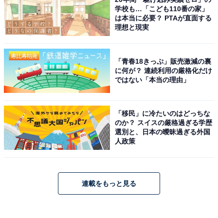
学校も…「こども110番の家」
は本当に必要？ PTAが直面する
理想と現実
「青春18きっぷ」販売激減の裏
に何が？ 連続利用の厳格化だけ
ではない「本当の理由」
「移民」に冷たいのはどっちな
のか？ スイスの厳格過ぎる学歴
選別と、日本の曖昧過ぎる外国
人政策
連載をもっと見る