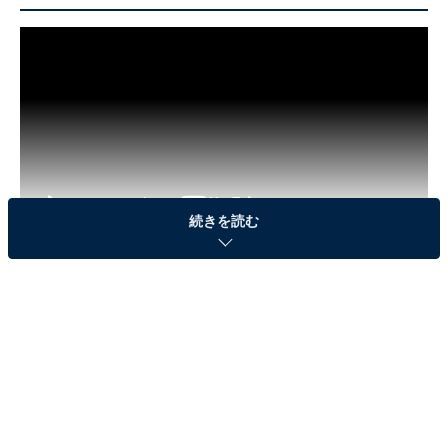
続きを読む
2020年にチョコレートブランドのテーマソングとしてテ
レビCMに起用された人気の楽曲。「MVのイラストが好
き」「学生の恋をテーマにしたドキドキする緊張と不安
がまさにリアル」「チョコを渡すことに失敗しても前向
きになれそうな歌詞に勇気をもらえる」などのコメント
が寄せられました。