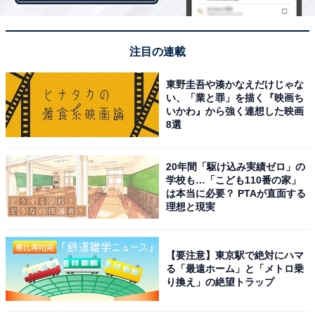
ました。「友達とも盛り上がる」「お菓子作りしながら
ついつい歌ってしまう」など、特に女性からの人気が高
く、友達と楽しむバレンタインにもぴったり、という人
注目の連載
も多いようです。
東野圭吾や湊かなえだけじゃな
い、「業と罪」を描く『映画ち
いかわ』から強く連想した映画
8選
＞10位までの全ランキング結果を見る
※回答者のコメントは原文ママです
20年間「駆け込み実績ゼロ」の
学校も…「こども110番の家」
は本当に必要？ PTAが直面する
理想と現実
【おすすめ記事】
・
【要注意】東京駅で絶対にハマ
高校生が「今一番好きなアーティスト・アイドル」
る「最遠ホーム」と「メトロ乗
り換え」の絶望トラップ
TOP10！ 「BTS」「クリープハイプ」を抑えた1位は？
・