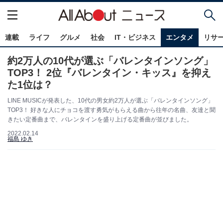
連載
ライフ
グルメ
社会
IT・ビジネス
エンタメ
リサ
約2万人の10代が選ぶ「バレンタインソング」
TOP3！ 2位『バレンタイン・キッス』を抑え
た1位は？
LINE MUSICが発表した、10代の男女約2万人が選ぶ「バレンタインソング」
TOP3！ 好きな人にチョコを渡す勇気がもらえる曲から往年の名曲、友達と聞
きたい定番曲まで、バレンタインを盛り上げる定番曲が並びました。
2022.02.14
福島 ゆき