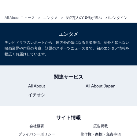
All About ニュース
エンタメ
約2万人の10代が選ぶ「バレンタインソング」TOP3！ 2位『バレンタイン・キッス』を抑えた1位は？
エンタメ
テレビドラマのレポートから、国内外の気になる音楽事情、意外と知らない
映画業界や作品の考察、話題のスポーツニュースまで、旬のエンタメ情報を
幅広くお届けしています。
1
2
関連サービス
All About
All About Japan
イチオシ
サイト情報
会社概要
広告掲載
プライバシーポリシー
著作権・商標・免責事項