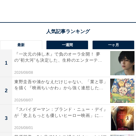
1986年リリースの『バレンタイン・キッス』が第2位。
「TVやスーパーでもよく使われているから」「小さい頃
から聞いていたから」などのコメントも寄せられ、往年
の名曲は、10代にもバレンタインの名曲として親しまれ
ているようです。
最新
一週間
一ヶ月
『一次元の挿し木』で負のオーラ全開！ 夢
の“初大河”も決定した、生粋のエンターテ...
1
2026/08/08
東野圭吾や湊かなえだけじゃない、「業と罪」
を描く『映画ちいかわ』から強く連想した...
2
2026/08/07
『スパイダーマン：ブランド・ニュー・デイ』
が「史上もっとも優しいヒーロー映画」に...
3
2026/08/01