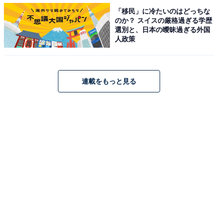
高校生が選ぶ、今好きなYouTubeチャンネルランキン
「移民」に冷たいのはどっちな
グ！ 3位 スカイピース、2位 コムドット、1位は？
のか？ スイスの厳格過ぎる学歴
選別と、日本の曖昧過ぎる外国
・
人政策
高校生が選ぶ「今一番好きな芸人・タレント」ランキン
グ！ 「フワちゃん」「丸山礼」を抑えた1位は？
・
連載をもっと見る
「マジ卍」「ぴえん」「写メ」はもうダサい？ 10～20代
が思う「今使うとダサい言葉」TOP3！
【関連リンク】
・
プレスリリース