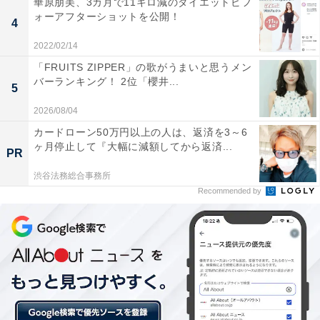
華原朋美、3カ月で11キロ減のダイエットビフ
ォーアフターショットを公開！
4
2022/02/14
第1位：『チョコレイト・ディスコ』（Perfume）
「FRUITS ZIPPER」の歌がうまいと思うメン
バーランキング！ 2位「櫻井...
5
2026/08/04
カードローン50万円以上の人は、返済を3～6
ヶ月停止して『大幅に減額してから返済...
PR
渋谷法務総合事務所
Recommended by
「チョコレイト・ディスコ」と繰り返される歌詞がキャ
ッチーで、一度聞くと頭から離れない口ずさみやすい楽
曲。「TVや店頭でよく流れる」という声も多く寄せられ