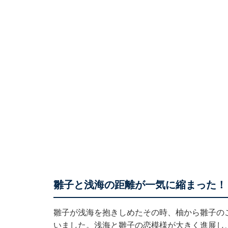
雛子と浅海の距離が一気に縮まった！
雛子が浅海を抱きしめたその時、柚から雛子の
いました。浅海と雛子の恋模様が大きく進展し