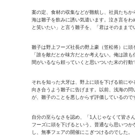
案の定、食材の収集などが難航し、社員たちか
海は雛子を飲みに誘い気遣います。泣き言をわ
と笑いたい」と言う雛子を、「君はそのままで
雛子は野上フーズ社長の野上豪（笠松将）に頭
「誰を敵だとか味方だとか考えない。俺は誰も
間がいるなら頼っていくと思いついた末の行動
それを知った大牙は、野上に頭を下げる前にや
向き合うよう雛子に告げます。以前、浅海の問
が、雛子のことを悪しからず評価しているので
自分の至らなさを認め、「1人じゃなくて皆さ
フーズに頭を下げるという、普通なら思いつか
し、無事フェアの開催にこぎつけるのでした。