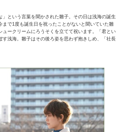
な」という言葉を聞かされた雛子。その日は浅海の誕生
今まで1度も誕生日を祝ったことがないと聞いていた雛
シュークリームにろうそくを立てて祝います。「君とい
ぼす浅海。雛子はその後ろ姿を思わず抱きしめ、「社長