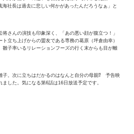
」「浅海社長は過去に悲しい何かがあったんだろうなぁ」と
。
松将さんの演技も印象深く、「あの悪い顔が腹立つ！」
ート立ち上げからの盟友である専務の葛原（坪倉由幸）
、雛子率いるリレーションフーズの行く末からも目が離
雛子。次に立ちはだかるのはなんと自分の母親⁉ 予告映
ました。気になる第6話は16日放送予定です。