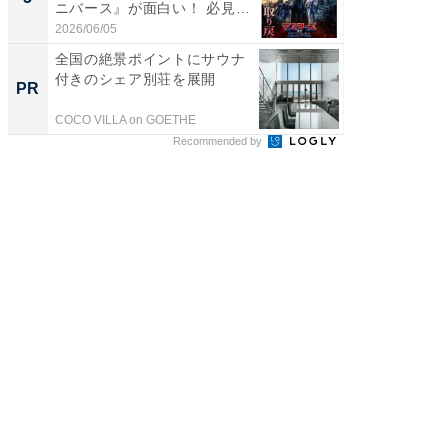
ニバース』が面白い！ 必見
画ちい
で...
た...
2026/06/05
2026/08/0
全国の絶景ポイントにサウナ
すべて
付きのシェア別荘を展開
るその
PR
PR
COCO VILLA on GOETHE
COCO VIL
Recommended by