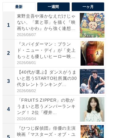
最新
一週間
一ヶ月
東野圭吾や湊かなえだけじゃ
【40代
ない、「業と罪」を描く『映
いと思う
1
1
画ちいかわ』から強く連想し
代タレン
た...
2026/08/07
2026/08/0
『スパイダーマン：ブラン
『スパ
ド・ニュー・デイ』が「史上
ド・ニ
2
2
もっとも優しいヒーロー映
もっと
画」に...
画」に..
2026/08/01
2026/08/0
【40代が選ぶ】ダンスがうま
ワケあ
いと思うSTARTO社所属の30
マ『フ
3
3
代タレントランキング...
演技連発
の...
2026/08/02
2026/08/0
「FRUITS ZIPPER」の歌が
「FRUI
うまいと思うメンバーランキ
うまい
4
4
ング！ 2位「櫻井...
ング！ 2
2026/08/04
2026/08/0
『ひつじ探偵団』俳優の主演
東野圭
映画『マスターズ・オブ・ユ
ない、
5
5