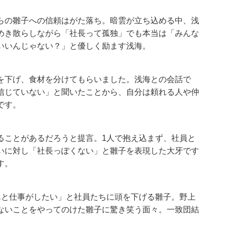
らの雛子への信頼はがた落ち。暗雲が立ち込める中、浅
めき散らしながら「社長って孤独」でも本当は「みんな
いいんじゃない？」と優しく励ます浅海。
を下げ、食材を分けてもらいました。浅海との会話で
信じていない」と聞いたことから、自分は頼れる人や仲
です。
ることがあるだろうと提言。1人で抱え込まず、社員と
いに対し「社長っぽくない」と雛子を表現した大牙です
す。
んと仕事がしたい」と社員たちに頭を下げる雛子。野上
ないことをやってのけた雛子に驚き笑う面々。一致団結