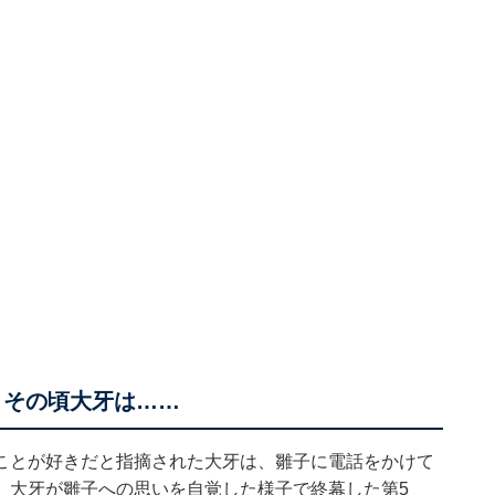
 その頃大牙は……
ことが好きだと指摘された大牙は、雛子に電話をかけて
、大牙が雛子への思いを自覚した様子で終幕した第5