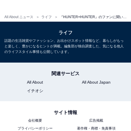
3位「強化系」
All About ニュース
ライフ
『HUNTER×HUNTER』のファンに聞いた好きな念能力ランキング！ 2位「特質系」を抑えて1位になったのは？
ライフ
次いで3位は「強化系」。好きな使用キャラとして挙が
話題の生活雑貨やファッション、お出かけスポット情報など、暮らしがもっ
ったのは、ゴン、ネテロ会長、カストロでした。
と楽しく、豊かになるヒントが満載。編集部が独自調査した、気になる他人
のライフスタイル事情も公開しています。
ヒソカには「単純で一途」と評される強化系。ゴンやハ
ンター協会会長のネテロなど、主人公格が使っている王
関連サービス
道の能力ということもあってか、3位の人気を集めまし
All About
All About Japan
た。
イチオシ
また、そんな2人に続いて名前が挙がったのはカスト
サイト情報
ロ。奇体の才能を持っていたにもかかわらず、強化系で
会社概要
広告掲載
ある自身とは相性の悪い具現化系・操作系の複合能力で
プライバシーポリシー
著作権・商標・免責事項