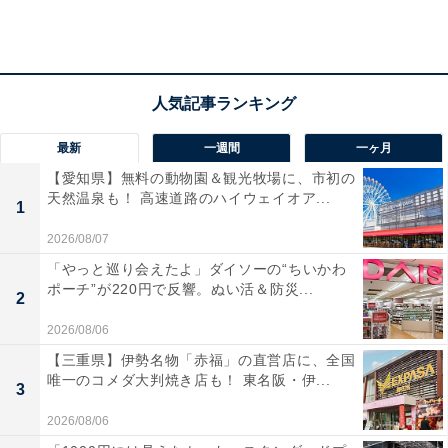
1位に輝いたのは「変化系」。好きな使用キャラとして
挙がったのは、キルア、ヒソカ、ビスケなど。また、変
化系のファンは以下のような「好きな理由」まで書いて
くれる方が多く、愛されていることが感じられました。
最新
一週間
一ヶ月
「キルアの電撃は憧れる（30代・男性）」
【愛知県】無料の動物園＆観光牧場に、市初の
天然温泉も！ 高速道路のハイウェイオア...
1
2026/08/07
「ヒソカです。作品においての念能力がなんたるかは全
「やっと巡り会えたよ」ダイソーの“ちいかわ
てヒソカから教わりました。『変化系はうそつき』の言
ポーチ”が220円で反響。ぬい活＆防災...
2
葉で同じく変化系のキルアを並べた時に納得してしまい
ました（30代・女性）」
2026/08/06
【三重県】伊勢名物「赤福」の直営店に、全国
唯一のコメダ大判焼き店も！ 東名阪・伊...
3
「ビスケット＝クルーガー。大人になると分かるあの念
2026/08/06
能力のチートさよ……現実に欲しいです！（30代・男