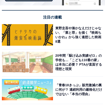
注目の連載
2位「特質系」
東野圭吾や湊かなえだけじゃな
い、「業と罪」を描く『映画ち
いかわ』から強く連想した映画
8選
続いて2位にランクインしたのは「特質系」。好きな使
用キャラとして挙がったのは、クロロ、クラピカ、ネオ
20年間「駆け込み実績ゼロ」の
ンでした。
学校も…「こども110番の家」
は本当に必要？ PTAが直面する
理想と現実
ヒソカの独断と偏見による性格診断では「個人主義者・
カリスマ性あり」。魅力的な使用キャラの多い特質系
「青春18きっぷ」販売激減の裏
が、主人公・ゴンの強化系を抑えて2位に。
に何が？ 連続利用の厳格化だけ
ではない「本当の理由」