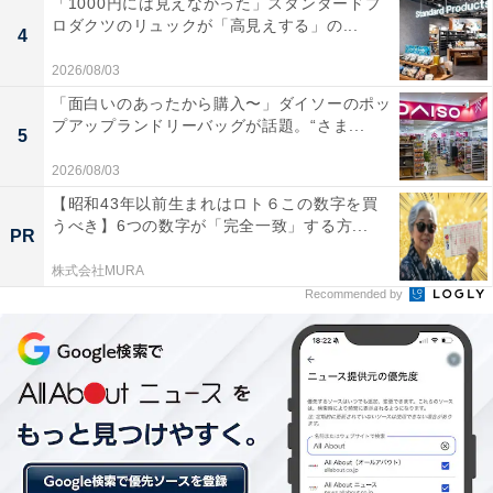
「1000円には見えなかった」スタンダードプ
性）」
ロダクツのリュックが「高見えする」の...
4
2026/08/03
オーラを電気に変えるキルアや、ガムとゴム両方の性質
「面白いのあったから購入〜」ダイソーのポッ
を併せ持つ「伸縮自在の愛（バンジーガム）」を駆使し
プアップランドリーバッグが話題。“さま...
5
て戦うヒソカなど、応用力の高さや戦闘シーンの格好良
2026/08/03
さが人気の秘密なようです。
【昭和43年以前生まれはロト６この数字を買
うべき】6つの数字が「完全一致」する方...
PR
株式会社MURA
Recommended by