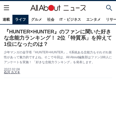
連載
ライフ
グルメ
社会
IT・ビジネス
エンタメ
リサ
『HUNTER×HUNTER』のファンに聞いた好き
な念能力ランキング！ 2位「特質系」を抑えて
1位になったのは？
少年マンガの金字塔『HUNTER×HUNTER』。6系統ある念能力もそれぞれ個
性があって魅力的ですよね。そこで今回は、All About編集部はファン188人に
アンケートを実施！ 「好きな念能力ランキング」を発表します。
2022.02.08
石川 カズキ