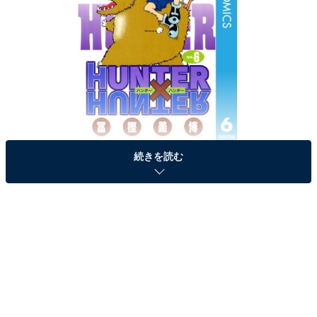
（画像出典：
Amazon
）
続きを読む
そこで今回、All About編集部はファン188人にアンケー
トを実施！ 「好きな念能力ランキング」を発表します。
1位「変化系」