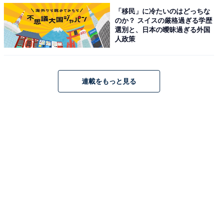
他人の念能力を盗むクロロの「盗賊の極意（スキルハン
「移民」に冷たいのはどっちな
ター）」や、全6系統の能力を100%の精度で使えるクラ
のか？ スイスの厳格過ぎる学歴
選別と、日本の曖昧過ぎる外国
ピカの「絶対時間（エンペラータイム）」など、チート
人政策
的な強さを誇ることも人気の理由かもしれません。
連載をもっと見る