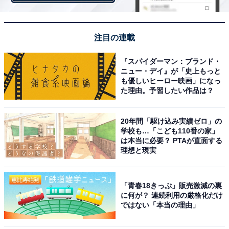
編集部員が競合スイーツ3種を食べ比べしてみた！
・
スタバのバレンタイン新作フラぺを飲み比べ！ 「生ホワ
注目の連載
イトチョコ」のフラぺは優しい甘さがたまらない
『スパイダーマン：ブランド・
・
ニュー・デイ』が「史上もっと
ドーナツがハート型に！ クリスピー・クリーム･ドーナ
も優しいヒーロー映画」になっ
た理由。予習したい作品は？
ツがバレンタイン限定「HEART WEEK」を開催
【関連リンク】
20年間「駆け込み実績ゼロ」の
学校も…「こども110番の家」
・
プレスリリース
は本当に必要？ PTAが直面する
・
渋谷トレンドリサーチ/（株）アイ・エヌ・ジー
理想と現実
「青春18きっぷ」販売激減の裏
に何が？ 連続利用の厳格化だけ
ではない「本当の理由」