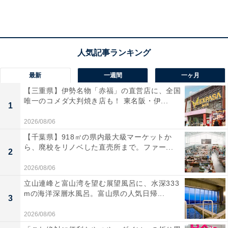
最新
一週間
一ヶ月
【三重県】伊勢名物「赤福」の直営店に、全国
唯一のコメダ大判焼き店も！ 東名阪・伊...
1
2026/08/06
第1位：オーダーケーキ／センイルケーキ（ドルチ
【千葉県】918㎡の県内最大級マーケットか
ら、廃校をリノベした直売所まで。ファー...
ェマリリッサ）
2
2026/08/06
韓国語で“誕生日ケーキ”の「センイルケーキ」は、ケー
立山連峰と富山湾を望む展望風呂に、水深333
キにメッセージを書くシンプルなデザインがSNS上でも
mの海洋深層水風呂。富山県の人気日帰...
3
大人気。表参道のオーダーケーキ店「ドルチェマリリッ
2026/08/06
サ」をはじめ、カラフルな世界で1つだけのケーキが作