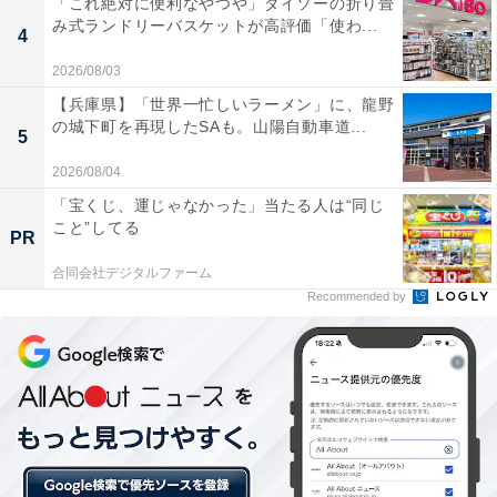
「これ絶対に便利なやつや」ダイソーの折り畳
れるオーダーケーキも、同時に調査した「流行っている
み式ランドリーバスケットが高評価「使わ...
4
物事」1位の「ホテル女子会」と連動してトレンド入り
2026/08/03
を果たしました。
【兵庫県】「世界一忙しいラーメン」に、龍野
の城下町を再現したSAも。山陽自動車道...
5
＞10位までの全ランキング結果を見る
2026/08/04
「宝くじ、運じゃなかった」当たる人は“同じ
こと”してる
※回答者のコメントは原文ママです
PR
合同会社デジタルファーム
Recommended by
【おすすめ記事】
・
コンビニ「マリトッツォ」3種食べ比べ！ セブン、ファ
ミマ、ローソン100
・
今大人気の「マリトッツォ」って、本当に美味しいの？