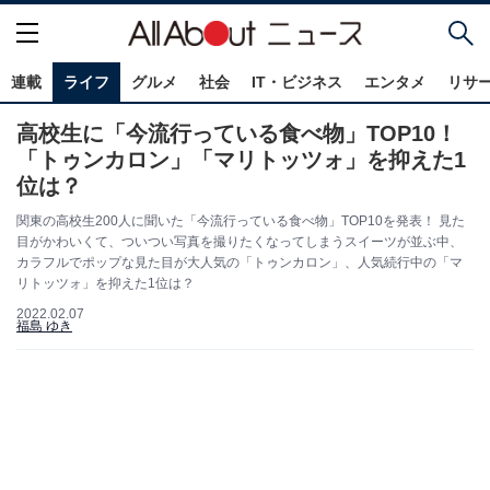
連載
ライフ
グルメ
社会
IT・ビジネス
エンタメ
リサ
高校生に「今流行っている食べ物」TOP10！
「トゥンカロン」「マリトッツォ」を抑えた1
位は？
関東の高校生200人に聞いた「今流行っている食べ物」TOP10を発表！ 見た
目がかわいくて、ついつい写真を撮りたくなってしまうスイーツが並ぶ中、
カラフルでポップな見た目が大人気の「トゥンカロン」、人気続行中の「マ
リトッツォ」を抑えた1位は？
2022.02.07
福島 ゆき