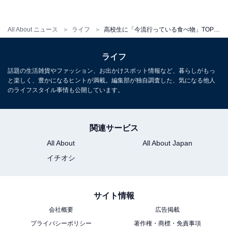
All About ニュース
ライフ
高校生に「今流行っている食べ物」TOP10！ 「トゥンカロン」「マリトッツォ」を抑えた1位は？
ライフ
話題の生活雑貨やファッション、お出かけスポット情報など、暮らしがもっ
と楽しく、豊かになるヒントが満載。編集部が独自調査した、気になる他人
のライフスタイル事情も公開しています。
関連サービス
All About
All About Japan
イチオシ
サイト情報
会社概要
広告掲載
プライバシーポリシー
著作権・商標・免責事項